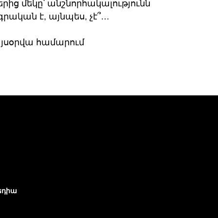
ից մեկը՝ անշնորհակալությունն
րական է, այնպես, չէ՞…
յսօրվա համարում
եդիա