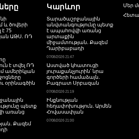
ները
Կարևոր
Մեր 
Հետա
նի
Տարածաշրջանային
 և ծովերի
անվտանգությունը պետք
 է 75
է ապահովվի առանց
ան ԱԹՍ․ ՌԴ
արտաքին
միջամտության․ Քազեմ
Ղարիբաբադի
07/08/2026 21:47
տը
ւն է տվել ՌԴ
Աստված կհատուցի
եմ ամերիկյան
յուրաքանչյուրին՝ նրա
ոցները
գործերի համաձայն․
ւ օրինագծին
Բագրատ Սրբազան
07/08/2026 21:19
ջանային
Ինքնության
թյունը պետք
հեղափոխություն․ Արմեն
վի առանց
Հովասափյան
07/08/2026 21:00
յան․ Քազեմ
դի