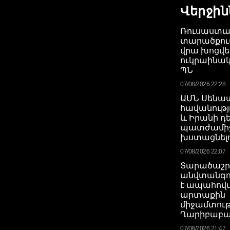
Վերջին
Ռուսաստա
տարածքում
վրա խոցվել
ուկրաինակ
ՊՆ
07/08/2026 22:28
ԱՄՆ Սենա
հավանությո
և Իրանի դ
պատժամիջ
խստացնելո
07/08/2026 22:07
Տարածաշր
անվտանգու
է ապահով
արտաքին
միջամտութ
Ղարիբաբա
07/08/2026 21:47