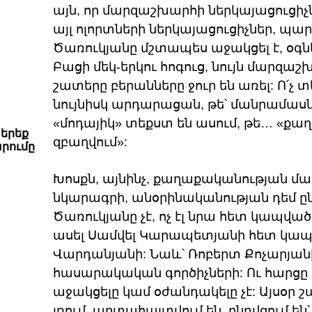
այն, որ մարզաշխարհի ներկայացուցիչն
այլ ոլորտների ներկայացուցիչներ, պա
Ծառուկյանը մշտապես աջակցել է, օգնել է
Բացի մեկ-երկու հոգուց, նույն մարզա
շատերը բերանները ջուր են առել: Ո՛չ տեսե
նույնիսկ արդարացան, թե՝ մանրամասնե
«մոդայիկ» տեքստ են ասում, թե… «քա
 երեք
զբաղվում»:
րումը
Խոսքն, այնինչ, քաղաքականության մաս
նկարագրի, անօրինականության դեմ ընդ
Ծառուկյանը չէ, ոչ էլ նրա հետ կապված
ասել Սամվել Կարապետյանի հետ կապվա
Վարդանյանի: Նաև՝ Ռոբերտ Քոչարյան
հասարակական գործիչների: Ու հարցը 
աջակցելը կամ օժանդակելը չէ: Այսօր 
լռում, արտահայտվում են, ընդվզում են