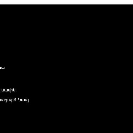
իա
 մասին
տադարձ Կապ