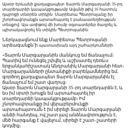
Այսօր Երևանի քաղաքապետ Տարոն Մարգարյանի 35-րդ
տարեդարձի կապակցությամբ Ավանի թիվ 16 հատուկ
դպրոցի տնօրեն տիկին
Մարիետա Պետրոսյանը
իր
շնորհավորանքն արտահայտել է բանաստեղծության
տեսքով: Այս առիթով մի խումբ օգտատերեր ծաղրել և
պիտակավորել են տիկին Պետրոսյանին:
Ներկայացնում ենք Մարիետա Պետրոսյանի
արձագանքն`ի
պատասխան այդ շահարկումների
.
«Տարոն Մարգարյանին մանկուց եմ ճանաչում։
Պատիվ եմ ունեցել շփվել և աշխատել դեռևս
երջանկահիշատակ Անդրանիկ Մարգարյանի հետ։
Մարգարյանների ընտանիքի բարեկամներից եմ,
գործող քաղաքապետ Տարոն Մարգարյանին էլ
ճանաչում եմ շատ վաղուց։
Այսօր Տարոն Մարգարյանի 35–րդ տարեդարձն է, և
ես իմ սրտի խոսքն եմ արտահայտել իր
տարեդարձի կապակցությամբ։ Իմ
շնորհավորանքը իմ վերաբերմունքի
արտահայտումն է իմ սիրելի Տարոն Մարգարյանի
անձի հանդեպ, ով շատ լավ անձնավորություն է,
մեծ հարգանք է վայելում, սիրելի է շատ–շատերի
կողմից։