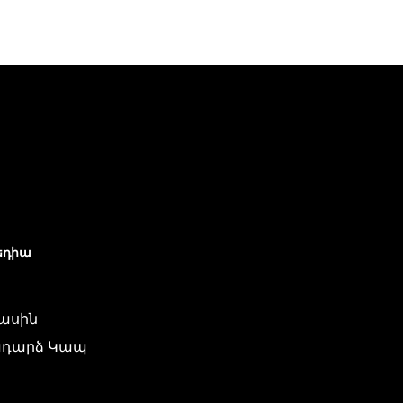
եդիա
մասին
դարձ Կապ