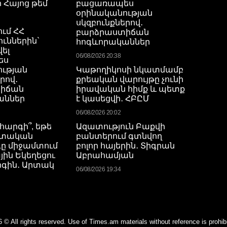
 Հայոց թեմ
բացառապես
օրինականության
սկզբունքներով․
ում ՀՀ
բարձրաստիճան
ուններին`
հոգևորականներ
ել
06/08/2026 20:38
ես
ության
Կաթողիկոսի նկատմամբ
րով․
քրեական վարույթը չունի
իճան
իրավական հիմք և պետք
աններ
է կասեցվի․ ՀԲԸՄ
06/08/2026 20:02
հարգի՞, եթե
Ազատություն Բաքվի
պետական
բանտերում գտնվող
ը միջամտում
բոլոր հայերին․ Տիգրան
յին Եկեղեցու
Աբրահամյան
րգին․ Արտակ
06/08/2026 19:34
 © All rights reserved. Use of Times.am materials without reference is prohib