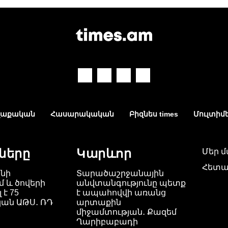
աքական
Հասարակական
Բիզնես times
Մուլտիմ
ները
Կարևոր
Մեր 
Հետա
նի
Տարածաշրջանային
 և ծովերի
անվտանգությունը պետք
 է 75
է ապահովվի առանց
ան ԱԹՍ․ ՌԴ
արտաքին
միջամտության․ Քազեմ
Ղարիբաբադի