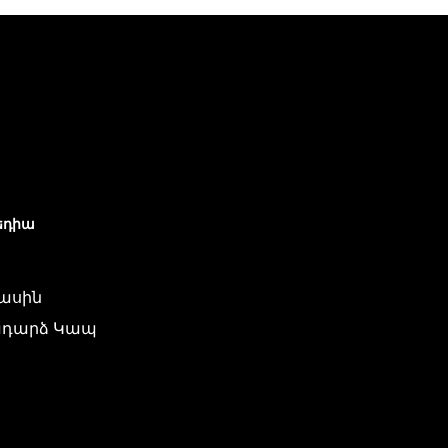
եդիա
մասին
դարձ Կապ