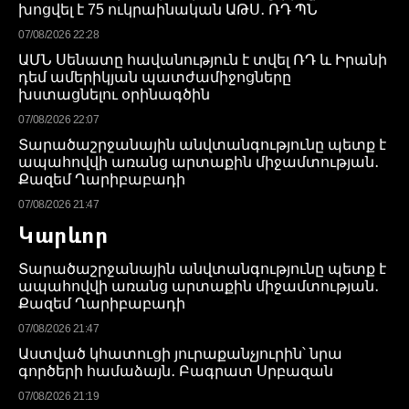
խոցվել է 75 ուկրաինական ԱԹՍ․ ՌԴ ՊՆ
07/08/2026 22:28
ԱՄՆ Սենատը հավանություն է տվել ՌԴ և Իրանի
դեմ ամերիկյան պատժամիջոցները
խստացնելու օրինագծին
07/08/2026 22:07
Տարածաշրջանային անվտանգությունը պետք է
ապահովվի առանց արտաքին միջամտության․
Քազեմ Ղարիբաբադի
07/08/2026 21:47
Կարևոր
Տարածաշրջանային անվտանգությունը պետք է
ապահովվի առանց արտաքին միջամտության․
Քազեմ Ղարիբաբադի
07/08/2026 21:47
Աստված կհատուցի յուրաքանչյուրին՝ նրա
գործերի համաձայն․ Բագրատ Սրբազան
07/08/2026 21:19