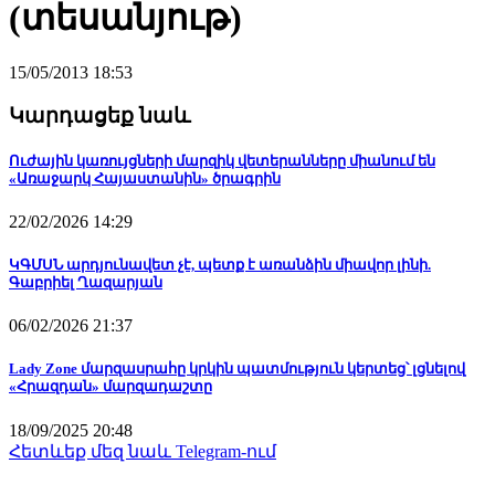
(տեսանյութ)
15/05/2013 18:53
Կարդացեք նաև
Ուժային կառույցների մարզիկ վետերանները միանում են
«Առաջարկ Հայաստանին» ծրագրին
22/02/2026 14:29
ԿԳՄՍՆ արդյունավետ չէ, պետք է առանձին միավոր լինի.
Գաբրիել Ղազարյան
06/02/2026 21:37
Lady Zone մարզասրահը կրկին պատմություն կերտեց՝ լցնելով
«Հրազդան» մարզադաշտը
18/09/2025 20:48
Հետևեք մեզ նաև Telegram-ում