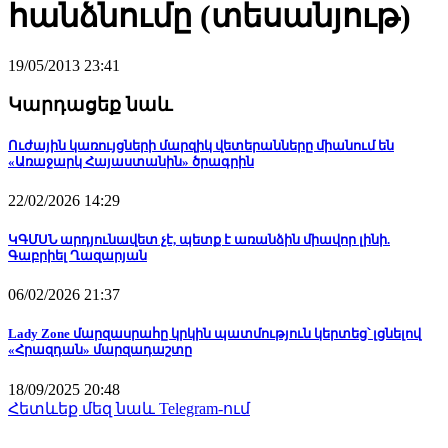
հանձնումը (տեսանյութ)
19/05/2013 23:41
Կարդացեք նաև
Ուժային կառույցների մարզիկ վետերանները միանում են
«Առաջարկ Հայաստանին» ծրագրին
22/02/2026 14:29
ԿԳՄՍՆ արդյունավետ չէ, պետք է առանձին միավոր լինի.
Գաբրիել Ղազարյան
06/02/2026 21:37
Lady Zone մարզասրահը կրկին պատմություն կերտեց՝ լցնելով
«Հրազդան» մարզադաշտը
18/09/2025 20:48
Հետևեք մեզ նաև Telegram-ում