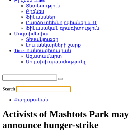
Բիզնես Times
Տնտեսություն
Բիզնես
Ֆինանսներ
Բարձր տեխնոլոգիաներ և IT
Ֆինասական գրագիտություն
Մուլտիմեդիա
Տեսանյութեր
Լուսանկարների շարք
Times հանրագիտարան
Ազատամարտ
Արցախի պատմությունը
Search
Քաղաքական
Activists of Mashtots Park may
announce hunger-strike