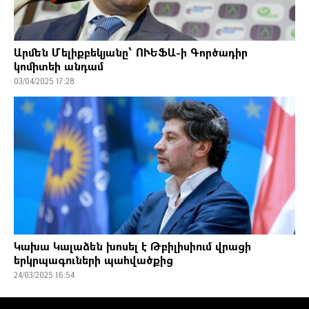
Արմեն Մելիքբեկյանը՝ ՈՒԵՖԱ-ի Գործադիր
կոմիտեի անդամ
03/04/2025 17:28
Կախա Կալաձեն խոսել է Թբիլիսիում վրացի
երկրպագուների պահվածքից
24/03/2025 16:54