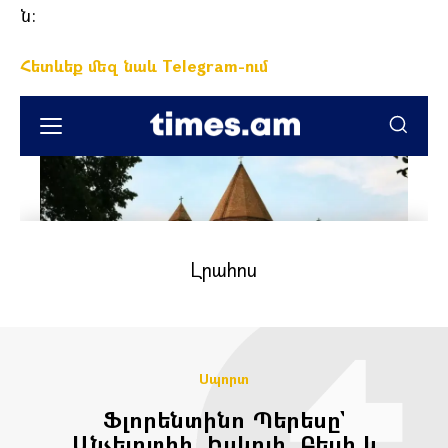
ն:
Հետևեք մեզ նաև Telegram-ում
Սպորտ
Ֆլորենտինո Պերեսը`
Անչելոտիի, Իսկոյի, Բեյլի և