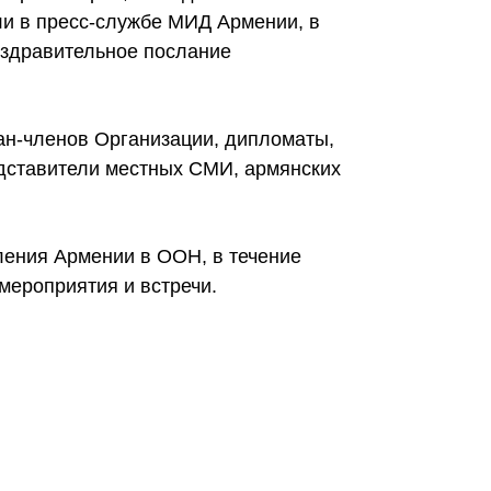
ли в пресс-службе МИД Армении, в
оздравительное послание
ан-членов Организации, дипломаты,
дставители местных СМИ, армянских
ления Армении в ООН, в течение
мероприятия и встречи.