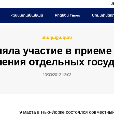
Մ
Հասարակական
Բիզնես Times
Մուլտիմեդ
Քաղաքական
яла участие в приеме 
ления отдельных госу
13/03/2012 12:03
9 марта в Нью-Йорке состоялся совместный