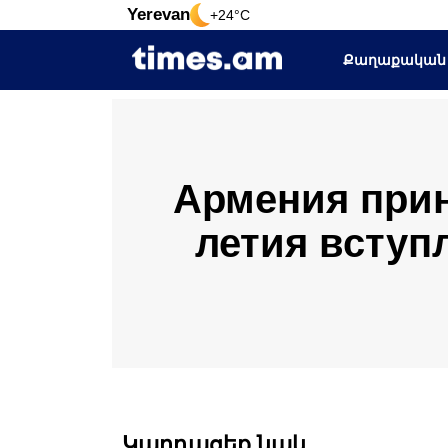
Yerevan
+24°C
Քաղաքական
Армения прин
летия вступ
Կարդացեք նաև