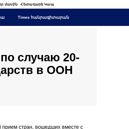
եր մասին
Հետադարձ Կապ
իա
Times հանրագիտարան
по случаю 20-
дарств в ООН
 прием стран, вошедших вместе с