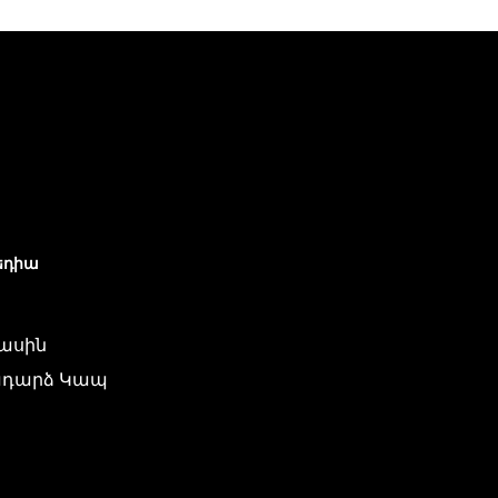
եդիա
մասին
դարձ Կապ