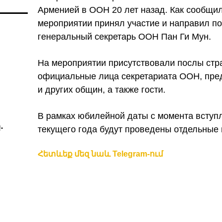
Арменией в ООН 20 лет назад. Как сообщи
мероприятии принял участие и направил п
генеральный секретарь ООН Пан Ги Мун.
На мероприятии присутствовали послы стр
официальные лица секретариата ООН, пре
и других общин, а также гости.
В рамках юбилейной даты с момента вступ
․
текущего года будут проведены отдельные 
Հետևեք մեզ նաև Telegram-ում