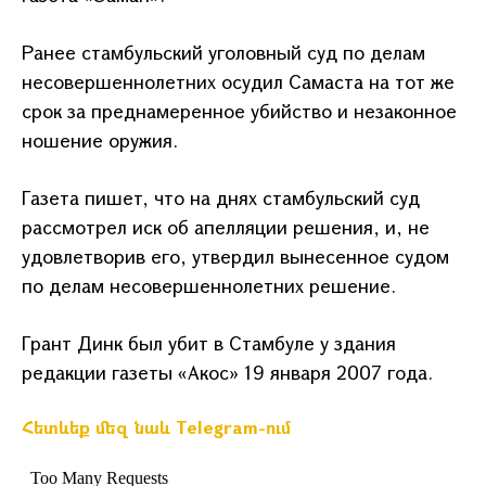
Ранее стамбульский уголовный суд по делам
несовершеннолетних осудил Самаста на тот же
срок за преднамеренное убийство и незаконное
ношение оружия.
Газета пишет, что на днях стамбульский суд
рассмотрел иск об апелляции решения, и, не
удовлетворив его, утвердил вынесенное судом
по делам несовершеннолетних решение.
Грант Динк был убит в Стамбуле у здания
редакции газеты «Акос» 19 января 2007 года.
Հետևեք մեզ նաև Telegram-ում