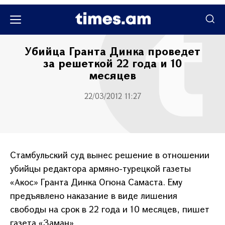
Քաղաքական
Убийца Гранта Динка проведет
за решеткой 22 года и 10
месяцев
22/03/2012 11:27
Стамбульский суд вынес решение в отношении
убийцы редактора армяно-турецкой газеты
«Акос» Гранта Динка Огюна Самаста. Ему
предъявлено наказание в виде лишения
свободы на срок в 22 года и 10 месяцев, пишет
газета «Заман».