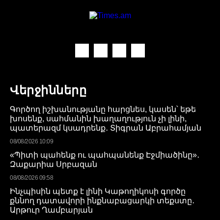
Վերջինները
Գործող իշխանությանը հարցնես, կասեն՝ եթե
խոսենք, սահմանին խաղաղություն չի լինի,
պատերազմ կսադրենք․ Տիգրան Աբրահամյան
08/08/2026 10:09
«Պիտի պահենք ու պահպանենք Էջմիածինը»․
Զաքարիա Սրբազան
08/08/2026 09:58
Ինչպիսին պետք է լինի Կաթողիկոսի գործը
քննող դատավորի ինքնաբացարկի տեքստը․
Արթուր Ղամբարյան