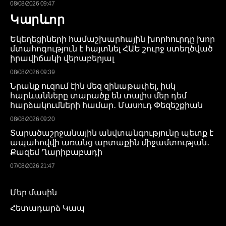
08/08/2026 09:47
Կարևոր
Եկեղեցիների համաշխարհային խորհուրդը խոր
մտահոգություն է հայտնել ՀԱԵ շուրջ ստեղծված
իրավիճակի վերաբերյալ
08/08/2026 09:39
Նրանք ուզում էին մեզ զինաթափել, իսկ
հարևանները տարածք են տալիս մեր դեմ
հարձակումների համար․ Մասուդ Փեզեշքիան
08/08/2026 09:20
Տարածաշրջանային անվտանգությունը պետք է
ապահովվի առանց արտաքին միջամտության․
Քազեմ Ղարիբաբադի
07/08/2026 21:47
Մեր մասին
Հետադարձ Կապ