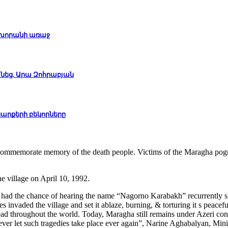
վ խորանի առաջ
եց. Արա Զոհրաբյան
սարքերի բեկորները
 commemorate memory of the death people. Victims of the Maragha pogr
e village on April 10, 1992.
had the chance of hearing the name “Nagorno Karabakh” recurrently si
 invaded the village and set it ablaze, burning, & torturing it s peace
ad throughout the world. Today, Maragha still remains under Azeri contro
ver let such tragedies take place ever again”,
Narine Aghabalyan,
Mini