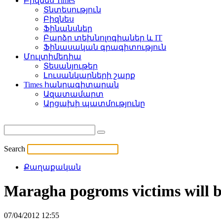
Բիզնես Times
Տնտեսություն
Բիզնես
Ֆինանսներ
Բարձր տեխնոլոգիաներ և IT
Ֆինասական գրագիտություն
Մուլտիմեդիա
Տեսանյութեր
Լուսանկարների շարք
Times հանրագիտարան
Ազատամարտ
Արցախի պատմությունը
Search
Քաղաքական
Maragha pogroms victims will 
07/04/2012 12:55