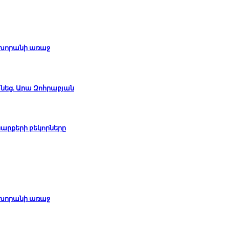
վ խորանի առաջ
եց. Արա Զոհրաբյան
սարքերի բեկորները
վ խորանի առաջ