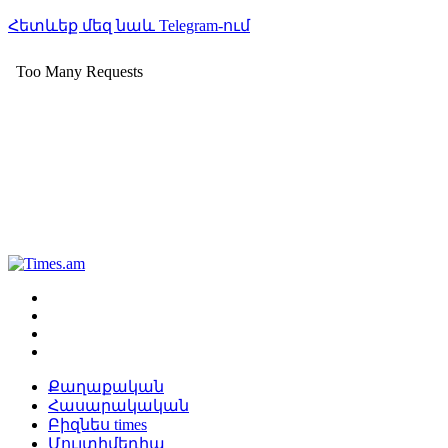
Հետևեք մեզ նաև Telegram-ում
Քաղաքական
Հասարակական
Բիզնես times
Մուլտիմեդիա