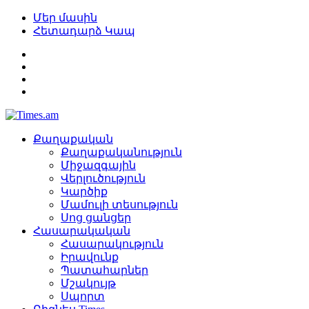
Մեր մասին
Հետադարձ Կապ
Քաղաքական
Քաղաքականություն
Միջազգային
Վերլուծություն
Կարծիք
Մամուլի տեսություն
Սոց ցանցեր
Հասարակական
Հասարակություն
Իրավունք
Պատահարներ
Մշակույթ
Սպորտ