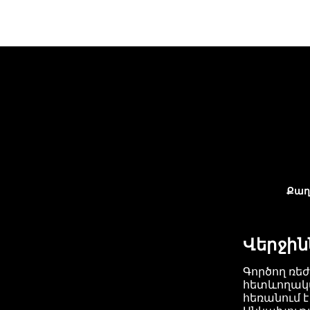
Քաղ
Վերջին
Գործող ռե
հետևողակ
հեռանում է