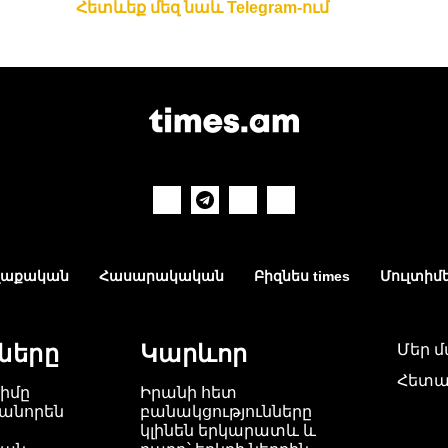
Հետևեք մեզ նաև Telegram-ում
աքական
Հասարակական
Բիզնես times
Մուլտիմ
ները
Կարևոր
Մեր 
Հետա
ժիմը
Իրանի հետ
անորեն
բանակցությունները
կլինեն երկարատև և