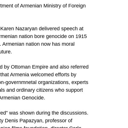
rtment of Armenian Ministry of Foreign
 Karen Nazaryan delivered speech at
Armenian nation bore genocide on 1915
m. Armenian nation now has moral
uture.
ed by
Ottoman Empire
and also referred
 that
Armenia
welcomed efforts by
on-governmnetal organizations, experts
als and ordinary citizens who support
e Armenian Genocide.
ed” was shown during the discussions.
ity Denis Papazyan, professor of