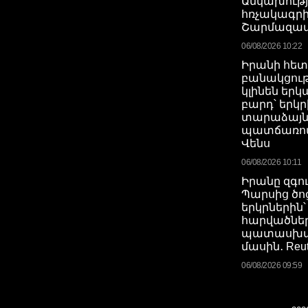
Անկախութ
հռչակագրի
Շարմազամ
06/08/2026 10:22
Իրանի հետ
բանակցութ
կլինեն եր
բարդ՝ երկր
տարաձայնո
պատճառով․
Վենս
06/08/2026 10:11
Իրանը զգու
Պարսից ծո
երկրներին՝
հարվածներ
պատասխա
մասին․ Reut
06/08/2026 09:59