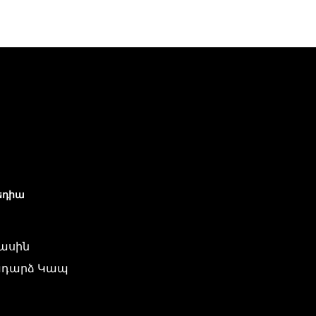
եդիա
մասին
դարձ Կապ