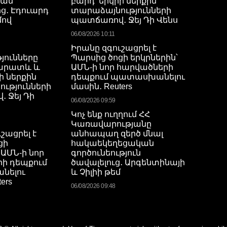
յան
բարդ՝ երկրի ներքին
ց․ Էդուարդ
տարաձայնությունների
ով
պատճառով․ Ջեյ Դի Վենս
06/08/2026 10:11
Իրանը զգուշացրել է
յունները
Պարսից ծոցի երկրներին՝
կարատև և
ԱՄՆ-ի նոր հարվածների
ի ներքին
դեպքում պատասխանելու
ւթյունների
մասին․ Reuters
 Ջեյ Դի
06/08/2026 09:59
Կոչ ենք ուղղում ՀՀ
Կառավարությանը
շացրել է
անհապաղ զերծ մնալ
ցի
հակաեկեղեցական
 ԱՄՆ-ի նոր
գործունեություն
ի դեպքում
ծավալելուց․ Արգենտինայի
նելու
և Չիլիի թեմ
ers
06/08/2026 09:48