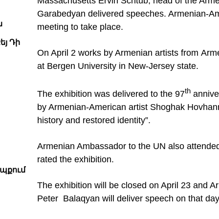
Massachusetts Ervin Schtub, head of the Armen
Garabedyan delivered speeches. Armenian-Ame
ն
meeting to take place.
եյ Դի
On April 2 works by Armenian artists from
Arm
at
Bergen
University
in New-Jersey state.
th
The exhibition was delivered to the 97
annive
by Armenian-American artist Shoghak Hovhann
history and restored identity”.
Armenian Ambassador to the UN also attended
rated the exhibition.
եպքում
The exhibition will be closed on April 23 and 
Peter Balaqyan will deliver speech on that day