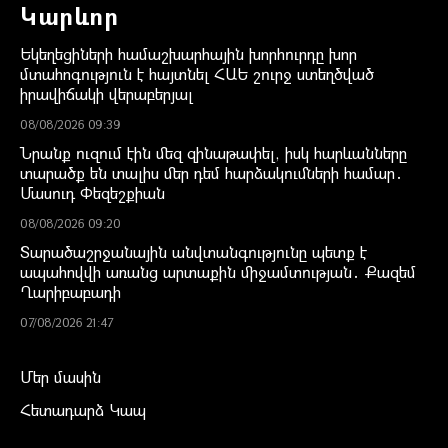
Կարևոր
Եկեղեցիների համաշխարհային խորհուրդը խոր
մտահոգություն է հայտնել ՀԱԵ շուրջ ստեղծված
իրավիճակի վերաբերյալ
08/08/2026 09:39
Նրանք ուզում էին մեզ զինաթափել, իսկ հարևանները
տարածք են տալիս մեր դեմ հարձակումների համար․
Մասուդ Փեզեշքիան
08/08/2026 09:20
Տարածաշրջանային անվտանգությունը պետք է
ապահովվի առանց արտաքին միջամտության․ Քազեմ
Ղարիբաբադի
07/08/2026 21:47
Մեր մասին
Հետադարձ Կապ