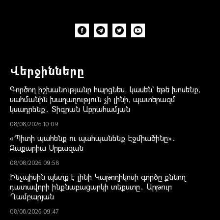
Վերջինները
Գործող իշխանությանը հարցնես, կասեն՝ եթե խոսենք,
սահմանին խաղաղություն չի լինի, պատերազմ
կսադրենք․ Տիգրան Աբրահամյան
08/08/2026 10:09
«Պիտի պահենք ու պահպանենք Էջմիածինը»․
Զաքարիա Սրբազան
08/08/2026 09:58
Ինչպիսին պետք է լինի Կաթողիկոսի գործը քննող
դատավորի ինքնաբացարկի տեքստը․ Արթուր
Ղամբարյան
08/08/2026 09:47