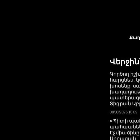
Քաղ
Վերջին
Գործող իշ
հարցնես, կ
խոսենք, ս
խաղաղությո
պատերազմ
Տիգրան Ա
08/08/2026 10:09
«Պիտի պահ
պահպանե
Էջմիածինը
Սրբազան