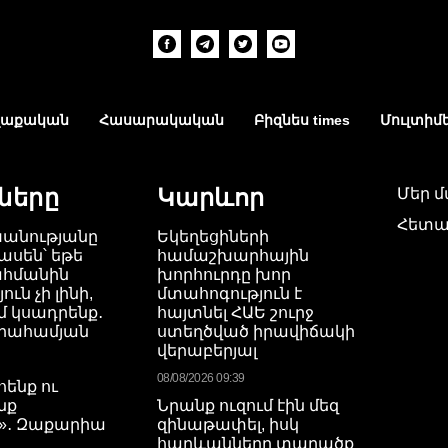
աքական
Հասարակական
Բիզնես times
Մուլտիմ
ները
Կարևոր
Մեր 
Հետա
խանությանը
Եկեղեցիների
ասեն՝ եթե
համաշխարհային
ահմանին
խորհուրդը խոր
ւն չի լինի,
մտահոգություն է
 կսադրենք․
հայտնել ՀԱԵ շուրջ
բրահամյան
ստեղծված իրավիճակի
վերաբերյալ
08/08/2026 09:39
ենք ու
նք
Նրանք ուզում էին մեզ
»․ Զաքարիա
զինաթափել, իսկ
հարևանները տարածք