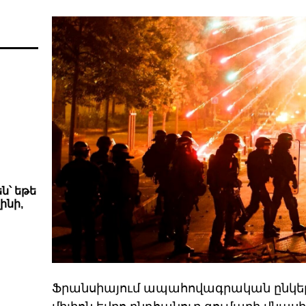
ն՝ եթե
ինի,
Ֆրանսիայում ապահովագրական ընկերո