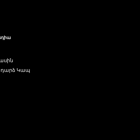
եդիա
մասին
դարձ Կապ