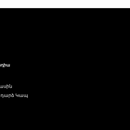
եդիա
մասին
դարձ Կապ