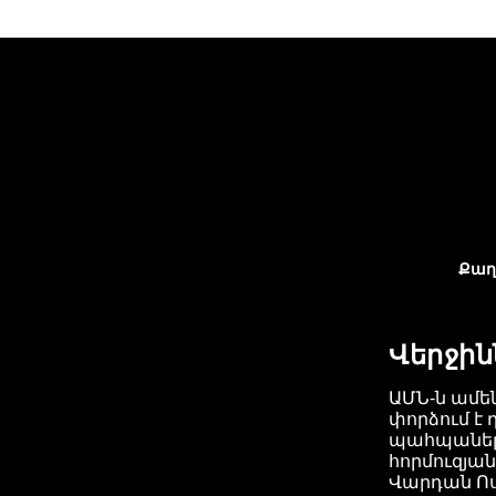
Քաղ
Վերջին
ԱՄՆ-ն ամե
փորձում է 
պահպանելո
հորմուզյան
Վարդան Ո