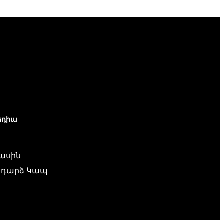
եդիա
մասին
դարձ Կապ