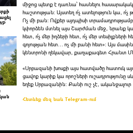
միջոց պետք է դառնա՝ հասնելու հասարակակ
երքի
հաշտության։ Այստեղ ո՛չ ատելություն կա, ո՛
ացել
Ոչ մի բան։ Ովքեր այդպիսի տրամադրությամբ 
WP
կփորձեն մտնել այս Շարժման մեջ, նրանք կա
հետ, ո՛չ մեր իղձերի հետ, ո՛չ մեր տեսիլքների 
գոյության հետ… ոչ մի բանի հետ»։ Այս մաս
կենտրոնի ղեկավար, քաղաքագետ Հրանտ Մե
«Սրբազանի խոսքի այս հատվածը հատուկ այսպ
ցավոք կարիք կա որոշների ուշադրությունը սև
եղեք Սրբազանին։ Քանի ուշ չէ, ականջալուր 
ն
ական
Հետևեք մեզ նաև Telegram-ում