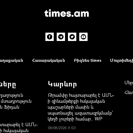
աղաքական
Հասարակական
Բիզնես times
Մուլտիմեդ
ները
Կարևոր
Մեր
Հե
ղաղություն
Թրամփը հայտարարել է ԱՄՆ-
 մտադրություն
ի զինամթերքի հսկայական
ան Ֆիդան
պաշարների մասին և
սպառնացել ազատազրկմամբ՝
կեղծ լուրերի համար․ WP
տարարել է ԱՄՆ-
06/08/2026 11:03
ի հսկայական