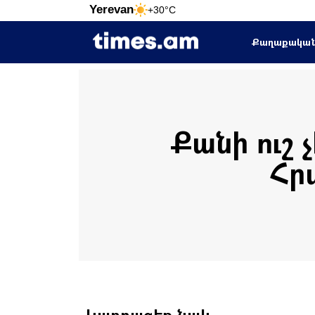
Yerevan
+30°C
Քաղաքակա
Քանի ուշ 
Հր
Կարդացեք նաև