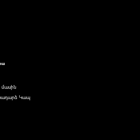
իա
 մասին
տադարձ Կապ