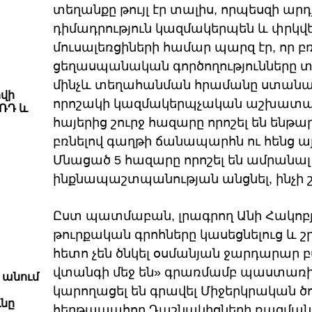
տեղանքը թույլ էր տալիս, որպեսզի ար
դիմադրություն կազմակերպեն և փրկվե
մուսալեռցիների համար պարզ էր, որ 
ցեղասպանական գործողությունները տա
մինչև տեղահանման հրամանը ստանալ
րվի
որոշակի կազմակերպչական աշխատանք
 ՌԴ և
հայերից շուրջ հազարը որոշել են են
բռնելով գաղթի ճանապարհն ու հենց ա
Մնացած 5 հազարը որոշել են ամրանալ
ինքնապաշտպանության անցնել, ինչի շն
Ըստ պատմաբան, լրագրող Անի Հակոբյա
թուրքական գրոհները կասեցնելուց և 
հետո չեն ծնկել օսմանյան ջարդարար 
վտանգի մեջ են» գրառմամբ պաստառի 
 անում
կարողացել են գրավել Միջերկրական ծ
նը
հերթապահող Դաշնակիցների ռազմանավ