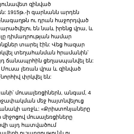
դյունավետ զինված
ն: 1915թ.-ի գարնանն արդեն
բռնագաղթն ու դրան հաջորդված
րածվելու են նաև իրենց վրա, և
ը դիմադրության համար
ներ տարել էին: Վեց հազար
թարկվել տեղահանման հրամանին՝
յդ ճանապրհին ցեղասպանվել են:
 Մուսա լեռան վրա և զինված
որհիվ փրկվել են:
նի՝ մուսալեռցիներն, անգամ, 4
շրջափակման մեջ հայտնվելուց
բանակի առջև: «Քրիստոնյաները
միջոցով մուսալեռցիները
ովի այդ հատվածում
երի ուշադրությունն ու