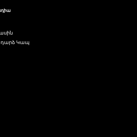
եդիա
մասին
դարձ Կապ