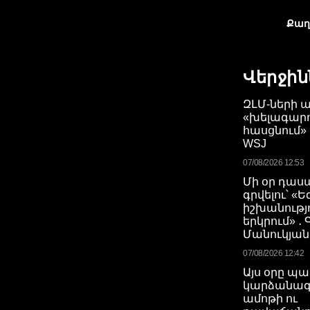
Քաղ
Վերջին
ԶԼՄ-ների 
«խելագարո
հասցնում»
WSJ
07/08/2026 12:53
Մի օր դաս
գրվելու՝ «
իշխանությո
երկրում» ․
Մանուկյան
07/08/2026 12:42
Այս օրը պ
կարձանագ
ամոթի ու