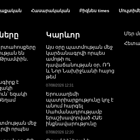
աքական
Հասարակական
Բիզնես times
Մուլտիմ
ները
Կարևոր
Մեր 
Հետա
արտահոսքերը
Այս օրը պատմության մեջ
ւթյան են
կարձանագրվի որպես
 Թրամփին․
ամոթի ու
դավաճանության օր․ ՌԴ
և Նոր Նախիջևանի հայոց
թեմ
ագիրք է
07/08/2026 12:31
Եզակի
ւն՝ եզակի
Երուսաղեմի
 Գեղամ
պատրիարքությունը կոչ է
անում հարգել
Սահմանադրությամբ
երաշխավորված ՀԱԵ
ատմության մեջ
ինքնավարությունը
րվի որպես
07/08/2026 12:20