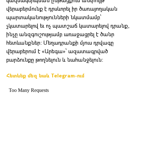
կազմակերպման ընթացքում անփույթ
վերաբերմունք է դրսևորել իր ծառայողական
պարտականությունների նկատմամբ՝
չկատարելով եւ ոչ պատշաճ կատարելով դրանք,
ինչը անզգուշությամբ առաջացրել է ծանր
հետևանքներ։ Մեղադրանքի մյուս դրվագը
վերաբերում է «Արեգա»՝ ազատագրված
բարձունքը թողնելուն և նահանջելուն։
Հետևեք մեզ նաև Telegram-ում