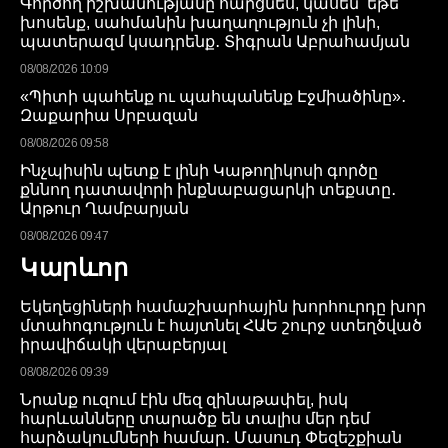
Գործող իշխանությանը հարցնես, կասեն՝ եթե
խոսենք, սահմանին խաղաղություն չի լինի,
պատերազմ կսադրենք․ Տիգրան Աբրահամյան
08/08/2026 10:09
«Պիտի պահենք ու պահպանենք Էջմիածինը»․
Զաքարիա Սրբազան
08/08/2026 09:58
Ինչպիսին պետք է լինի Կաթողիկոսի գործը
քննող դատավորի ինքնաբացարկի տեքստը․
Արթուր Ղամբարյան
08/08/2026 09:47
Կարևոր
Եկեղեցիների համաշխարհային խորհուրդը խոր
մտահոգություն է հայտնել ՀԱԵ շուրջ ստեղծված
իրավիճակի վերաբերյալ
08/08/2026 09:39
Նրանք ուզում էին մեզ զինաթափել, իսկ
հարևանները տարածք են տալիս մեր դեմ
հարձակումների համար․ Մասուդ Փեզեշքիան