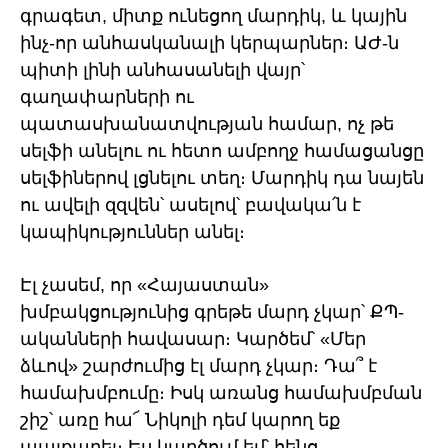
գրագետ, միտք ունեցող մարդիկ, և կային
ինչ-որ անհասկանալի կերպարներ։ ԱԺ-ն
պիտի լինի անհասանելի վայր՝
գաղափարների ու
պատասխանատվության համար, ոչ թե
սելֆի անելու ու հետո ամբողջ համացանցը
սելֆիներով լցնելու տեղ։ Մարդիկ դա նայեն
ու ավելի զզվեն՝ ասելով՝ բավակա՛ն է
կապիկություններ անել։
Էլ չասեմ, որ «Հայաստան»
խմբակցությունից գրեթե մարդ չկար՝ ՔՊ-
ականների հավասար։ Կարծեմ՝ «Մեր
ձևով» շարժումից էլ մարդ չկար։ Դա՞ է
համախմբումը։ Իսկ առանց համախմբման
շիշ՝ առը հա՜ Նիկոլի դեմ կարող եք
պայքարել։ Ես կարծում եմ՝ հենց