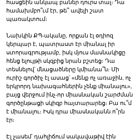
հասցեին անկապ բաներ դուրս տալ։ Դա
համախմբո՞ւմ էր, թե՞ ավելի շատ
պառակտում։
Նախկին ՔՊ-ականը, որքան էլ օդիոզ
կերպար է, պատրաստ էր միանալ իր
ստորագրությամբ, իսկ մյուս մասնակիցը
հենց ելույթի սկզբից նրան բշտեց։ Դա
տեսնելով՝ մնացածները կմիանա՞ն։ Մի
ուրիշ գործիչ էլ ասաց՝ «մենք ոչ առաջին, ոչ
երկրորդ նախագահներին չենք միանալու»,
բայց վերջում ինչ-որ միասնական շարժման
գործընթացի սկիզբ հայտարարեց։ Բա ու՞մ
է միանալու։ Իսկ դրա միասնականն ո՞րն
էր։
Էլ չասեմ՝ դահլիճում սակավաթիվ էին