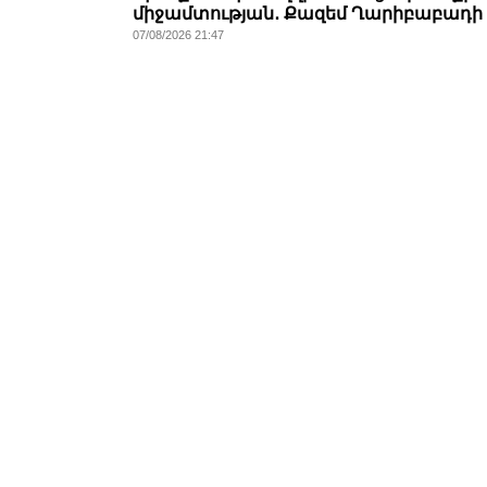
միջամտության․ Քազեմ Ղարիբաբադի
07/08/2026 21:47