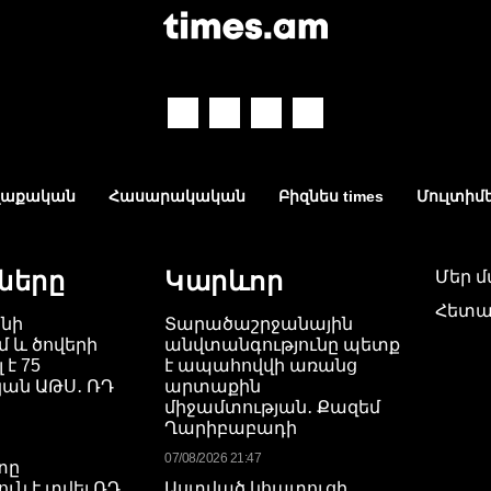
աքական
Հասարակական
Բիզնես times
Մուլտիմ
ները
Կարևոր
Մեր 
Հետա
նի
Տարածաշրջանային
 և ծովերի
անվտանգությունը պետք
 է 75
է ապահովվի առանց
ան ԱԹՍ․ ՌԴ
արտաքին
միջամտության․ Քազեմ
Ղարիբաբադի
07/08/2026 21:47
տը
ւն է տվել ՌԴ
Աստված կհատուցի