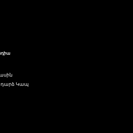
եդիա
մասին
դարձ Կապ