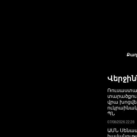
Քաղ
Վերջին
Ռուսաստա
տարածքում
վրա խոցվել
ուկրաինակ
ՊՆ
07/08/2026 22:28
ԱՄՆ Սենա
հավանությո