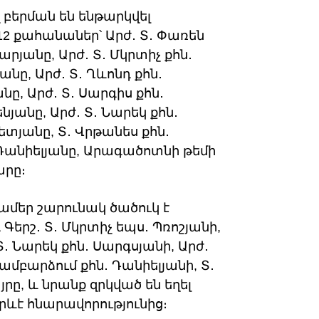
 բերման են ենթարկվել
2 քահանաներ՝ Արժ․ Տ․ Փառեն
չարյանը, Արժ․ Տ․ Մկրտիչ քհն․
անը, Արժ․ Տ․ Ղևոնդ քհն․
նը, Արժ․ Տ․ Սարգիս քհն․
նյանը, Արժ․ Տ․ Նարեկ քհն․
ետյանը, Տ․ Վրթանես քհն․
 Դանիելյանը, Արագածոտնի թեմի
րը։
մեր շարունակ ծածուկ է
երշ․ Տ․ Մկրտիչ եպս․ Պռոշյանի,
Տ․ Նարեկ քհն․ Սարգսյանի, Արժ․
Համբարձում քհն․ Դանիելյանի, Տ․
ը, և նրանք զրկված են եղել
ևէ հնարավորությունից։