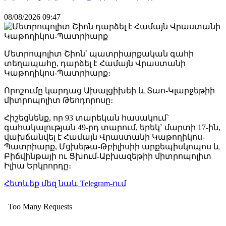
08/08/2026 09:47
Մետրոպոլիտ Շիոն՝ պատրիարքական գահի
տեղապահը, դարձել է Համայն Վրաստանի
Կաթողիկոս-Պատրիարք։
Որոշումը կարդաց Ախալցիխեի և Տաո-Կլարջեթիի
միտրոպոլիտ Թեոդորոսը։
Հիշեցնենք, որ 93 տարեկան հասակում`
գահակալության 49-րդ տարում, երեկ` մարտի 17-ին,
վախճանվել է Համայն Վրաստանի Կաթողիկոս-
Պատրիարք, Մցխեթա-Թբիլիսիի արքեպիսկոպոս և
Բիճվինթայի ու Ցխում-Աբխազեթիի միտրոպոլիտ
Իլիա Երկրորդը։
Հետևեք մեզ նաև Telegram-ում