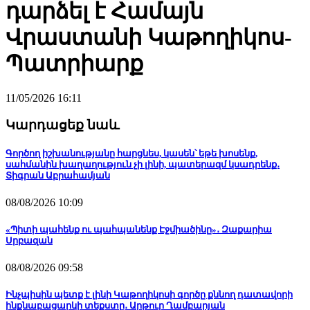
դարձել է Համայն
Վրաստանի Կաթողիկոս-
Պատրիարք
11/05/2026 16:11
Կարդացեք նաև
Գործող իշխանությանը հարցնես, կասեն՝ եթե խոսենք,
սահմանին խաղաղություն չի լինի, պատերազմ կսադրենք․
Տիգրան Աբրահամյան
08/08/2026 10:09
«Պիտի պահենք ու պահպանենք Էջմիածինը»․ Զաքարիա
Սրբազան
08/08/2026 09:58
Ինչպիսին պետք է լինի Կաթողիկոսի գործը քննող դատավորի
ինքնաբացարկի տեքստը․ Արթուր Ղամբարյան