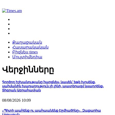
Քաղաքական
Հասարակական
Բիզնես times
Մուլտիմեդիա
Վերջինները
Գործող իշխանությանը հարցնես, կասեն՝ եթե խոսենք,
սահմանին խաղաղություն չի լինի, պատերազմ կսադրենք․
Տիգրան Աբրահամյան
08/08/2026 10:09
«Պիտի պահենք ու պահպանենք Էջմիածինը»․ Զաքարիա
Սրբազան