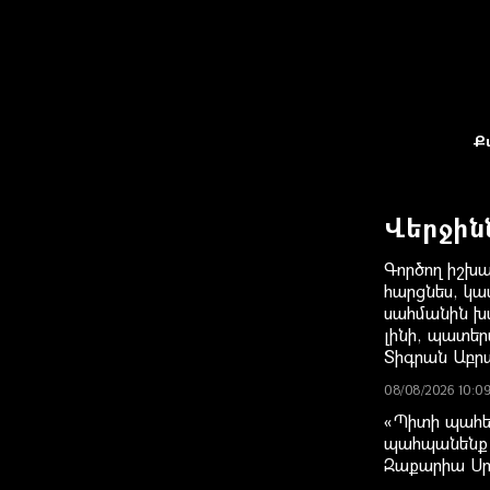
Ք
Վերջին
Գործող իշխա
հարցնես, կաս
սահմանին խա
լինի, պատեր
Տիգրան Աբր
08/08/2026 10:0
«Պիտի պահե
պահպանենք 
Զաքարիա Ս