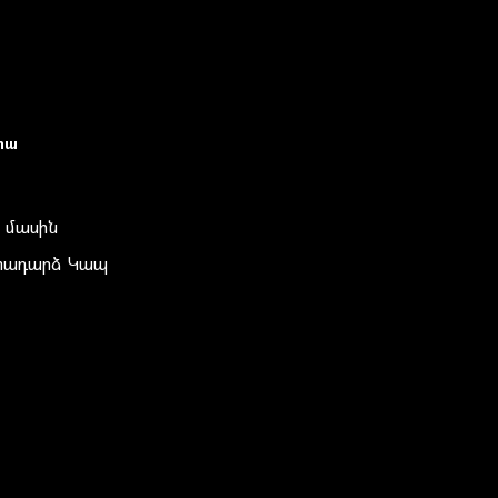
իա
 մասին
տադարձ Կապ