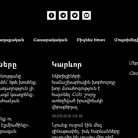
աղաքական
Հասարակական
Բիզնես times
Մուլտիմեդ
ները
Կարևոր
Մեր
Հե
նությանը
Եկեղեցիների
են՝ եթե խոսենք,
համաշխարհային խորհուրդը
ղաղություն չի
խոր մտահոգություն է
ազմ կսադրենք․
հայտնել ՀԱԵ շուրջ
ահամյան
ստեղծված իրավիճակի
վերաբերյալ
9
08/08/2026 09:39
նք ու
Էջմիածինը»․
Նրանք ուզում էին մեզ
րբազան
զինաթափել, իսկ հարևանները
տարածք են տալիս մեր դեմ