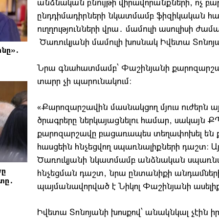
անձնական բնույթի վիրավորանքների, ոչ բա
ընդդիմադիրների նկատմամբ ֆիզիկական հա
ուղղությունների վրա․ մամուլի ասուլիսի 
Ծառուկյանի մամուլի խոսնակ Իվետա Տոնոյ
նը»․
Նրա գնահատմամբ՝ Փաշինյանի քարոզարշա
տարր չի պարունակում:
«Քարոզարշավին մասնակցող մյուս ուժերն այ
ծրագրերը ներկայացնելու համար, սակայն Ք
քարոզարշավը բացառապես տեղափոխել են 
հասցեին հնչեցվող սպառնալիքների դաշտ: Ա
Ծառուկյանի նկատմամբ անձնական սպառնալ
ծը
հնչեցման դաշտ, նրա ընտանիքի անդամների
տը․
պայմանավորված է Նիկոլ Փաշինյանի ասելիք
Իվետա Տոնոյանի խոսքով՝ անակնկալ չէին ի