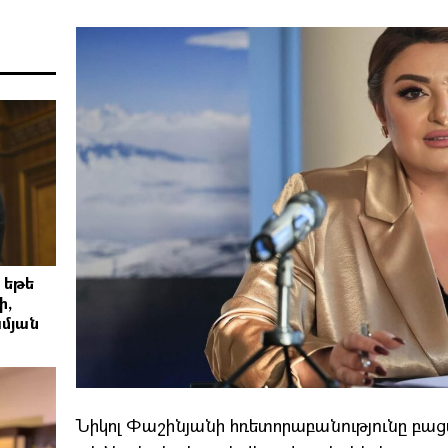
 եթե
ի,
մյան
Նիկոլ Փաշինյանի հռետորաբանությունը բա