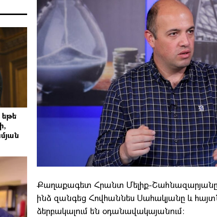
 եթե
ի,
մյան
Քաղաքագետ Հրանտ Մելիք-Շահնազարյանը գր
ինձ զանգեց Հովհաննես Սահակյանը և հայտ
ձերբակալում են օդանավակայանում։