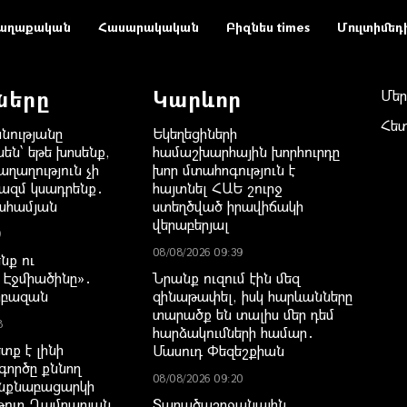
աղաքական
Հասարակական
Բիզնես times
Մուլտիմեդ
ները
Կարևոր
Մեր
Հե
նությանը
Եկեղեցիների
են՝ եթե խոսենք,
համաշխարհային խորհուրդը
ղաղություն չի
խոր մտահոգություն է
ազմ կսադրենք․
հայտնել ՀԱԵ շուրջ
ահամյան
ստեղծված իրավիճակի
վերաբերյալ
9
08/08/2026 09:39
նք ու
Էջմիածինը»․
Նրանք ուզում էին մեզ
րբազան
զինաթափել, իսկ հարևանները
տարածք են տալիս մեր դեմ
8
հարձակումների համար․
տք է լինի
Մասուդ Փեզեշքիան
գործը քննող
08/08/2026 09:20
նքնաբացարկի
թուր Ղամբարյան
Տարածաշրջանային