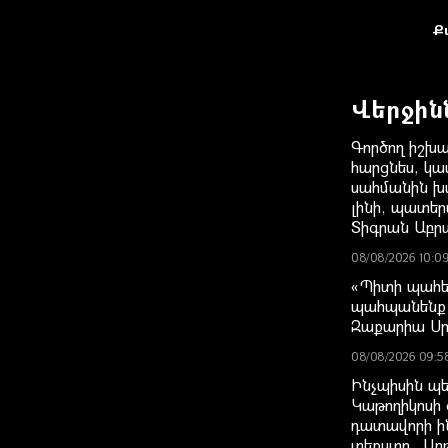
Ք
Վերջին
Գործող իշխա
հարցնես, կաս
սահմանին խա
լինի, պատեր
Տիգրան Աբր
08/08/2026 10:0
«Պիտի պահե
պահպանենք 
Զաքարիա Ս
08/08/2026 09:5
Ինչպիսին պե
Կաթողիկոսի 
դատավորի ի
տեքստը․ Ար