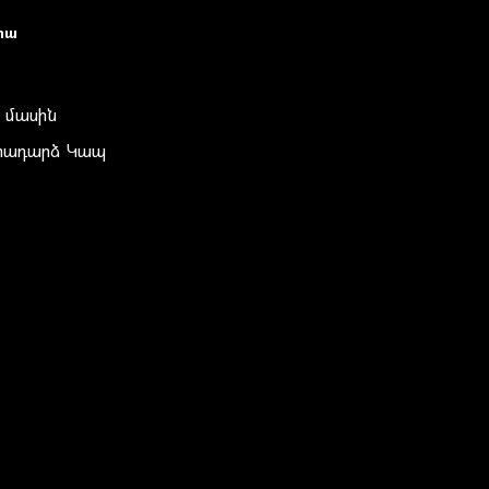
իա
 մասին
տադարձ Կապ