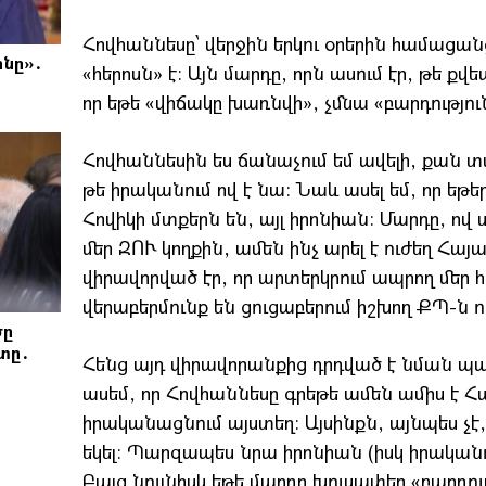
Հովհաննեսը՝ վերջին երկու օրերին համացա
նը»․
«հերոսն» է։ Այն մարդը, որն ասում էր, թե քվ
որ եթե «վիճակը խառնվի», չմնա «բարդությու
Հովհաննեսին ես ճանաչում եմ ավելի, քան տ
թե իրականում ով է նա։ Նաև ասել եմ, որ ե
Հովիկի մտքերն են, այլ իրոնիան։ Մարդը, ով
մեր ԶՈՒ կողքին, ամեն ինչ արել է ուժեղ Հ
վիրավորված էր, որ արտերկրում ապրող մեր
վերաբերմունք են ցուցաբերում իշխող ՔՊ-ն ո
ծը
տը․
Հենց այդ վիրավորանքից դրդված է նման պա
ասեմ, որ Հովհաննեսը գրեթե ամեն ամիս է Հ
իրականացնում այստեղ։ Այսինքն, այնպես չէ,
եկել։ Պարզապես նրա իրոնիան (իսկ իրականո
Բայց նույնիսկ եթե մարդը խուսափեր «բարդո