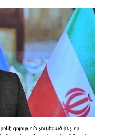
ևէ գոյություն չունեցած ինչ-որ