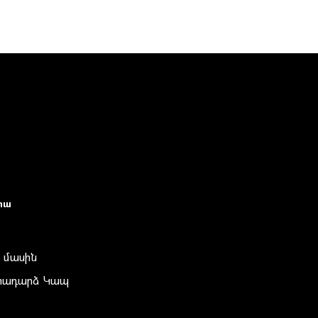
իա
 մասին
տադարձ Կապ