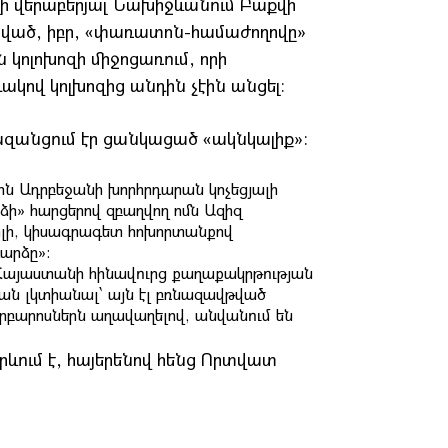
լի վերաբերյալ Նախիջևանում Բաքվի
ված, իբր, «փառատոն-համաժողովը»
ն կոլոխոզի միջոցառում, որի
կով կոլխոզից անդին չէին անցել։
ազանցում էր ցանկացած «ակնկալիք»։
ին Ադրբեջանի խորհրդարան կոչեցյալի
ի» հարցերով զբաղվող ոմն Ազիզ
րլի, կիսագրագետ հոխորտանքով
արձը»:
՝ Հայաստանի հինավուրց քաղաքակրթության
քան լկտիանալ՝ այն էլ բռնազավթված
րբարոսներն աղավաղելով, անվանում են
 երևում է, հայերենով հենց Որտվատ