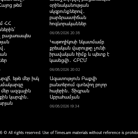
Հայոց թեմ
օրինականության
սկզբունքներով․
բարձրաստիճան
ւմ ՀՀ
հոգևորականներ
ններին`
06/08/2026 20:38
լ բացառապես
թյան
Կաթողիկոսի նկատմամբ
ով․
քրեական վարույթը չունի
ճան
իրավական հիմք և պետք է
ներ
կասեցվի․ ՀԲԸՄ
8
06/08/2026 20:02
գի՞, եթե մեր իսկ
Ազատություն Բաքվի
ամակարգը
բանտերում գտնվող բոլոր
 մեր ազգային
հայերին․ Տիգրան
րքին կարգին․
Աբրահամյան
արյան
06/08/2026 19:34
6 © All rights reserved. Use of Times.am materials without reference is prohibi