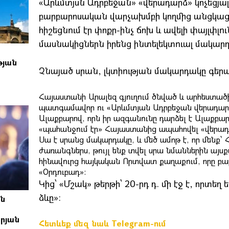
«Արևմտյսն Ադրբեջան» «վերադարձ» կոչեցյա
բարբարոսական վարչախմբի կողմից անցկաց
հիշեցնում էր փոքր-ինչ ճոխ և ավելի փայլփլու
մասնակիցներն իրենց ինտելեկտուալ մակարդա
թյան
Չնայած սրան, լկտիության մակարդակը գեր
Հայաստանի Արալեզ գյուղում ծնված և արհեստած
պատգամավոր ու «Արևմտյան Ադրբեջան վերադարձ
Ալաքբարով, որն իր ազգանունը դարձել է Ալաքբա
«պահանջում էր» Հայաստանից ապահովել «վերադ
Սա է սրանց մակարդակը, և մեծ ամոթ է, որ մենք
ժառանգներս, թույլ ենք տվել սրա նմաններին այս
հինավուրց հայկական Որտվատ քաղաքում, որը բա
«Օրդուբադ»։
Կից՝ «Մշակ» թերթի՝ 20-րդ դ. մի էջ է, որտեղ
ձևը»։
ան
րյան
Հետևեք մեզ նաև Telegram-ում