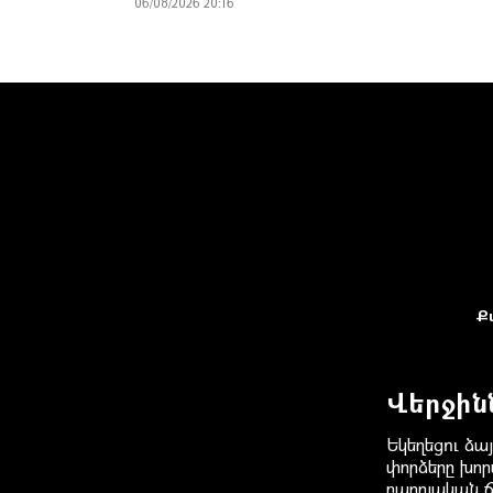
06/08/2026 20:16
Ք
Վերջին
Եկեղեցու ձայ
փորձերը խոր
բարոյական 