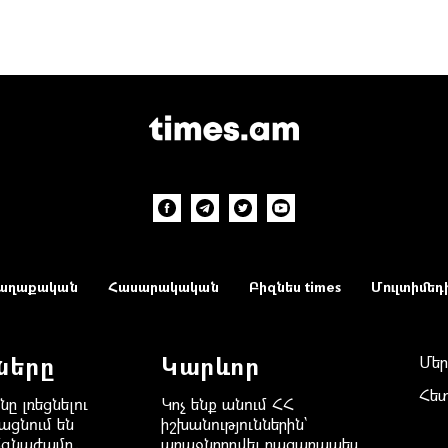
աղաքական
Հասարակական
Բիզնես times
Մուլտիմեդ
ները
Կարևոր
Մեր
Հե
նը լռեցնելու
Կոչ ենք անում ՀՀ
ացնում են
իշխանություններին`
ճգնաժամը․
առաջնորդվել բացառապես