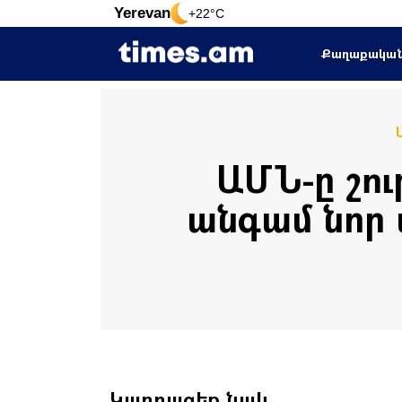
Yerevan
+22°C
Քաղաքակա
ԱՄՆ-ը շո
անգամ նոր 
Կարդացեք նաև