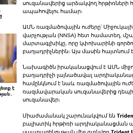
սուզանավերից արձակվող հրթիռների 
և
ապահովելու համար։
ը
ԱՄՆ ռազմածովային ուժերը՝ Միջուկա
վարչության (NNSA) հետ համատեղ, մշ
մարտագլխիկը, որը կփոխարինի գործող
բաղադրիչներին։ Այս մասին հայտնում 
Նախագիծն իրականացվում է ԱՄՆ միջու
բաղադրիչի լայնածավալ արդիականացմ
համընկնում է նաև ռազմածովային ու
ետք է
ռազմավարական սուզանավերից դեպի 
թյան․
սուզանավեր։
Triden
Միաժամանակ շարունակվում են
բալիստիկ հրթիռի արդիականացման ա
Trident I
սպառազինության մեջ գտնվող