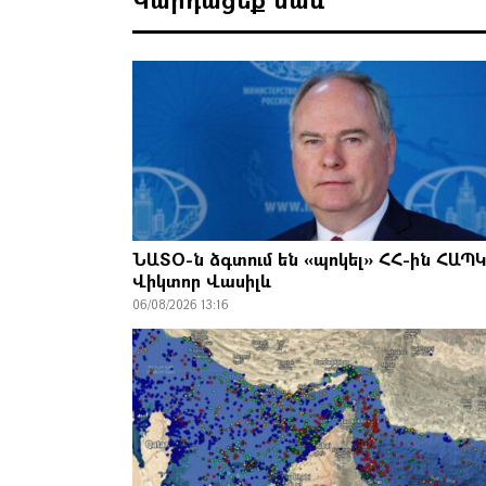
ՆԱՏՕ-ն ձգտում են «պոկել» ՀՀ-ին ՀԱՊԿ
Վիկտոր Վասիլև
06/08/2026 13:16