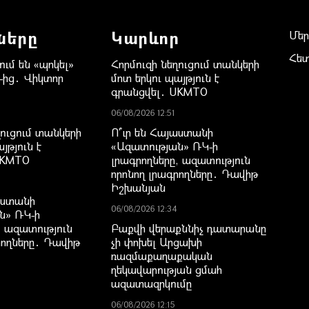
ները
Կարևոր
Մեր
Հե
ւմ են «պոկել»
Հորմուզի նեղուցում տանկերի
-ից․ Վիկտոր
մոտ երկու պայթյուն է
գրանցվել․ UKMTO
06/08/2026 12:51
ղուցում տանկերի
Ո՞ւր են Հայաստանի
յթյուն է
«Ազատության» ՌԿ-ի
UKMTO
լրագրողները, ազատություն
որոնող լրագրողները․ Դավիթ
Իշխանյան
աստանի
06/08/2026 12:34
ն» ՌԿ-ի
, ազատություն
Բաքվի վերաքննիչ դատարանը
րողները․ Դավիթ
չի փոխել Արցախի
ռազմաքաղաքական
ղեկավարության ցմահ
ազատազրկումը
06/08/2026 12:15