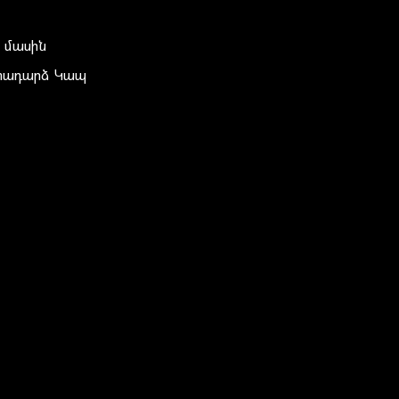
 մասին
տադարձ Կապ