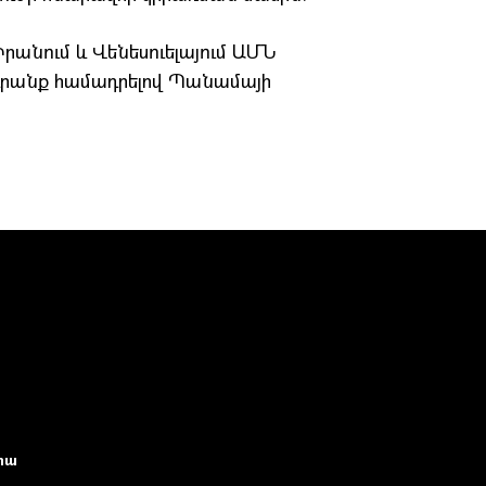
Իրանում և Վենեսուելայում ԱՄՆ
 դրանք համադրելով Պանամայի
իա