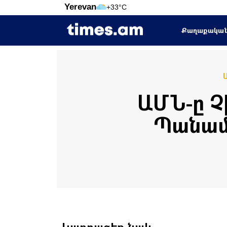
Yerevan
+33°C
Քաղաքակա
ԱՄՆ-ը Չ
Պանամ
Կարդացեք նաև