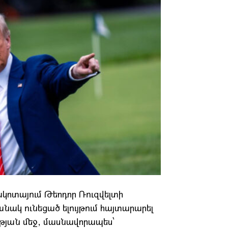
կոտայում Թեոդոր Ռուզվելտի
կ ունեցած ելույթում հայտարարել
ւթյան մեջ, մասնավորապես՝