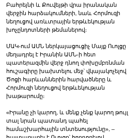
Բահրեյնի և Քուվեյթի վրա իրանական
վերջին հարձակումների, նաև Հորմուզի
նեղուցով առևտրային երթևեկության
խոչընդոտների թեմաներով։
ՄԱԿ-ում ԱՄՆ ներկայացուցիչ Մայք Ուոլցը
մեղադրել է Իրանին ԱՄՆ-ի հետ
պատերազմին վերջ դնող փոխըմբռնման
հուշագիրը խախտելու մեջ՝ վկայակոչելով
Ծոցի հարևաններին հարվածները և
Հորմուզի նեղուցով երթևեկության
խաթարումը։
«Իրանը չի կարող, և մենք չենք կարող թույլ
տալ նրան պատանդ պահել
համաշխարհային տնտեսությունը», –
հայտարարել է Ուոլցը՝ հորդորելով