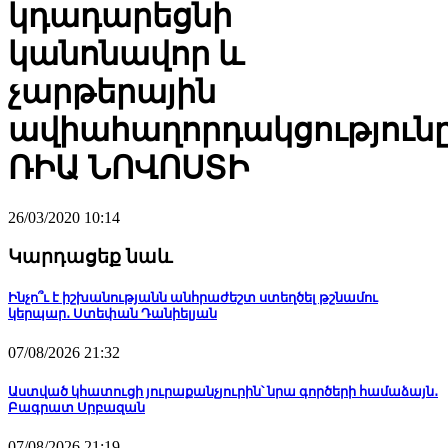
կդադարեցնի
կանոնավոր և
չարթերային
ավիահաղորդակցությունը
ՌԻԱ ՆՈՎՈՍՏԻ
26/03/2020 10:14
Կարդացեք նաև
Ինչո՞ւ է իշխանությանն անհրաժեշտ ստեղծել թշնամու
կերպար․ Ստեփան Դանիելյան
07/08/2026 21:32
Աստված կհատուցի յուրաքանչյուրին՝ նրա գործերի համաձայն․
Բագրատ Սրբազան
07/08/2026 21:19