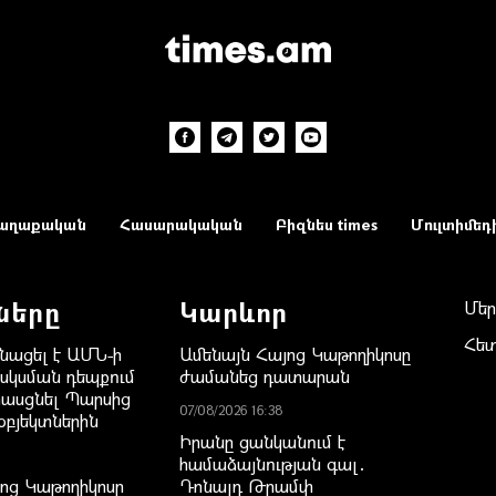
աղաքական
Հասարակական
Բիզնես times
Մուլտիմեդ
ները
Կարևոր
Մեր
Հե
նացել է ԱՄՆ-ի
Ամենայն Հայոց Կաթողիկոսը
րսկսման դեպքում
ժամանեց դատարան
հասցնել Պարսից
07/08/2026 16:38
օբյեկտներին
Իրանը ցանկանում է
համաձայնության գալ․
ոց Կաթողիկոսը
Դոնալդ Թրամփ