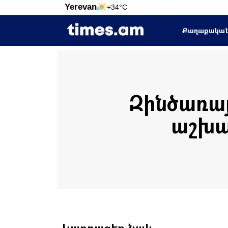
Yerevan
+34°C
Քաղաքակա
Զինծառայ
աշխա
Կարդացեք նաև