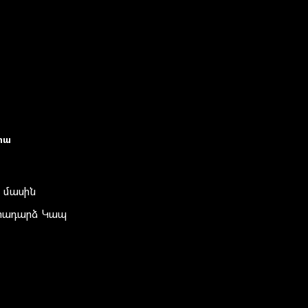
իա
 մասին
տադարձ Կապ