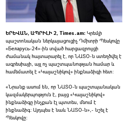
ԵՐԵՎԱՆ, ԱՊՐԻԼԻ 2, Times․am:
Կրեմլի
պաշտոնական ներկայացուցիչ Դմիտրի Պեսկովը
«Беларусь-24»-ին տված հարցազրույցի
ժամանակ հայտարարել է, որ ՆԱՏՕ-ն ստեղծվել է
ագրեսիայի, այլ ոչ պաշտպանության համար և
համեմատել է «Կալաշնիկով» ինքնաձիգի հետ։
«Նրանք ասում են, որ ՆԱՏՕ-ն պաշտպանական
կազմակերպություն է, բայց «Կալաշնիկով»
ինքնաձիգը ինչքան էլ պտտես, մնում է
ինքնաձիգ։ Այդպես է նաև ՆԱՏՕ-ն»,- նշել է
Պեսկովը։