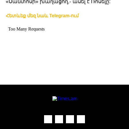
«Սանտոսի» խաղացող,- ասել է Ռոսելը:
Հետևեք մեզ նաև Telegram-ում