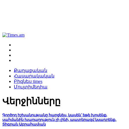
Քաղաքական
Հասարակական
Բիզնես times
Մուլտիմեդիա
Վերջինները
Գործող իշխանությանը հարցնես, կասեն՝ եթե խոսենք,
սահմանին խաղաղություն չի լինի, պատերազմ կսադրենք․
Տիգրան Աբրահամյան