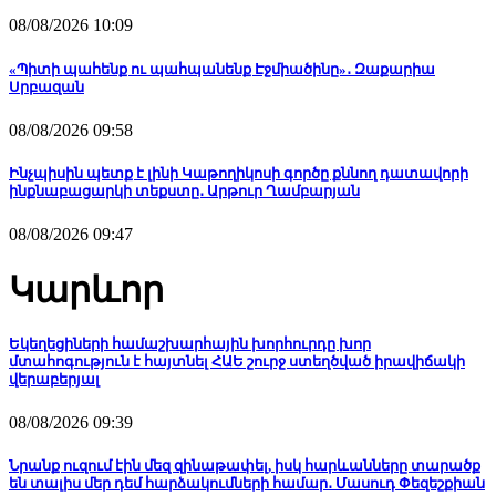
08/08/2026 10:09
«Պիտի պահենք ու պահպանենք Էջմիածինը»․ Զաքարիա
Սրբազան
08/08/2026 09:58
Ինչպիսին պետք է լինի Կաթողիկոսի գործը քննող դատավորի
ինքնաբացարկի տեքստը․ Արթուր Ղամբարյան
08/08/2026 09:47
Կարևոր
Եկեղեցիների համաշխարհային խորհուրդը խոր
մտահոգություն է հայտնել ՀԱԵ շուրջ ստեղծված իրավիճակի
վերաբերյալ
08/08/2026 09:39
Նրանք ուզում էին մեզ զինաթափել, իսկ հարևանները տարածք
են տալիս մեր դեմ հարձակումների համար․ Մասուդ Փեզեշքիան