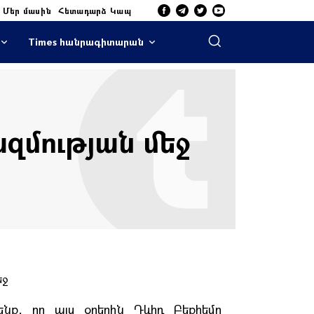
Մեր մասին
Հետադարձ Կապ
Times հանրագիտարան
ազմության մեջ
նք, որ այս օրերին Դևիդ Բեքհեմը