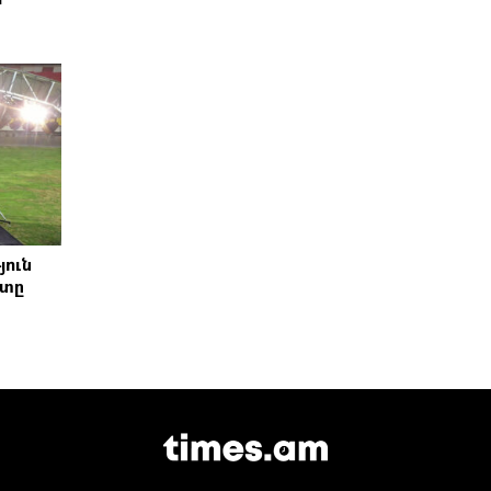
յուն
շտը