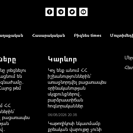
աղաքական
Հասարակական
Բիզնես times
Մուլտիմեդ
ները
Կարևոր
Մեր
Հե
նը լռեցնելու
Կոչ ենք անում ՀՀ
ացնում են
իշխանություններին`
ճգնաժամը․
առաջնորդվել բացառապես
Հայոց թեմ
օրինականության
սկզբունքներով․
բարձրաստիճան
ւմ ՀՀ
հոգևորականներ
ններին`
06/08/2026 20:38
լ բացառապես
թյան
Կաթողիկոսի նկատմամբ
ով․
քրեական վարույթը չունի