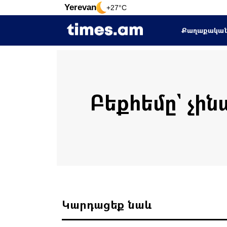
Yerevan
+27°C
Քաղաքակա
Բեքհեմը` չին
Կարդացեք նաև