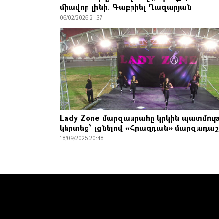
միավոր լինի. Գաբրիել Ղազարյան
06/02/2026 21:37
Lady Zone մարզասրահը կրկին պատմութ
կերտեց՝ լցնելով «Հրազդան» մարզադա
18/09/2025 20:48