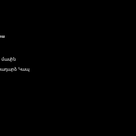
իա
 մասին
տադարձ Կապ