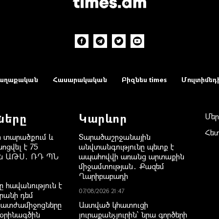
աղաքական
Հասարակական
Բիզնես times
Մուլտիմեդ
ները
Կարևոր
Մեր
Հե
 տարածքում և
Տարածաշրջանային
ոցվել է 75
անվտանգությունը պետք է
ան ԱԹՍ․ ՌԴ ՊՆ
ապահովվի առանց արտաքին
միջամտության․ Քազեմ
Ղարիբաբադի
 հավանություն է
07/08/2026 21:47
րանի դեմ
պատժամիջոցները
Աստված կհատուցի
 օրինագծին
յուրաքանչյուրին՝ նրա գործերի