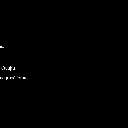
իա
 մասին
տադարձ Կապ