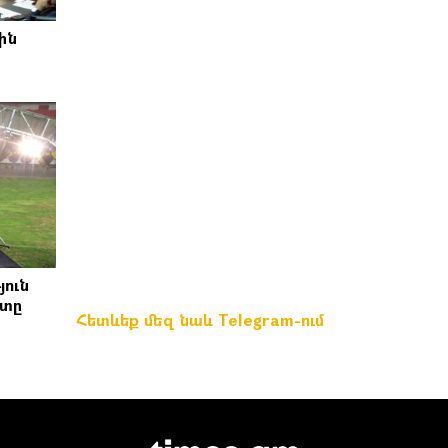
ին
յուն
շտը
Հետևեք մեզ նաև Telegram-ում