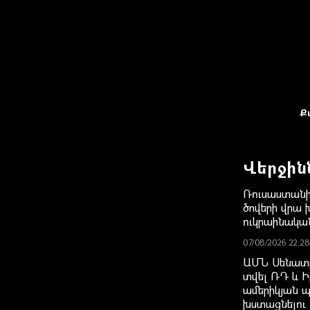
Ք
Վերջին
Ռուսաստանի
ծովերի վրա խ
ուկրաինակ
07/08/2026 22:28
ԱՄՆ Սենատը
տվել ՌԴ և Ի
ամերիկյան 
խստացնելու