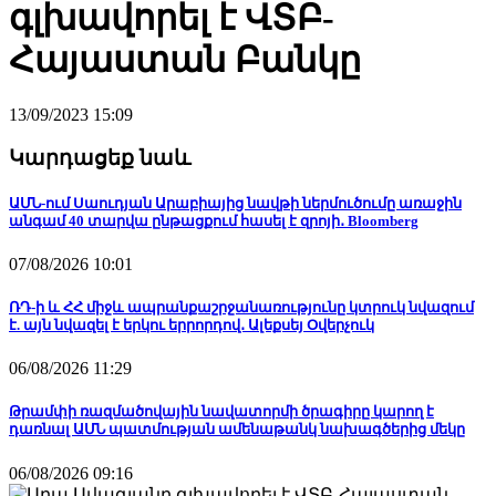
գլխավորել է ՎՏԲ-
Հայաստան Բանկը
13/09/2023 15:09
Կարդացեք նաև
ԱՄՆ-ում Սաուդյան Արաբիայից նավթի ներմուծումը առաջին
անգամ 40 տարվա ընթացքում հասել է զրոյի․ Bloomberg
07/08/2026 10:01
ՌԴ-ի և ՀՀ միջև ապրանքաշրջանառությունը կտրուկ նվազում
է. այն նվազել է երկու երրորդով․ Ալեքսեյ Օվերչուկ
06/08/2026 11:29
Թրամփի ռազմածովային նավատորմի ծրագիրը կարող է
դառնալ ԱՄՆ պատմության ամենաթանկ նախագծերից մեկը
06/08/2026 09:16