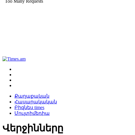
Քաղաքական
Հասարակական
Բիզնես times
Մուլտիմեդիա
Վերջինները