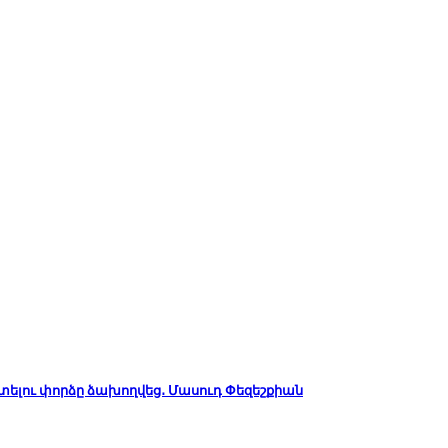
կտելու փորձը ձախողվեց․ Մասուդ Փեզեշքիան