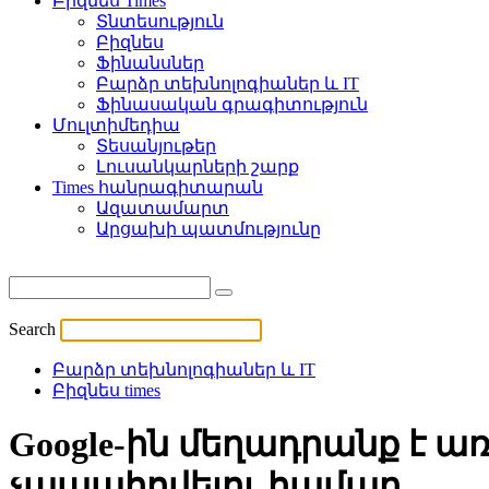
Բիզնես Times
Տնտեսություն
Բիզնես
Ֆինանսներ
Բարձր տեխնոլոգիաներ և IT
Ֆինասական գրագիտություն
Մուլտիմեդիա
Տեսանյութեր
Լուսանկարների շարք
Times հանրագիտարան
Ազատամարտ
Արցախի պատմությունը
Search
Բարձր տեխնոլոգիաներ և IT
Բիզնես times
Google-ին մեղադրանք է 
չապահովելու համար