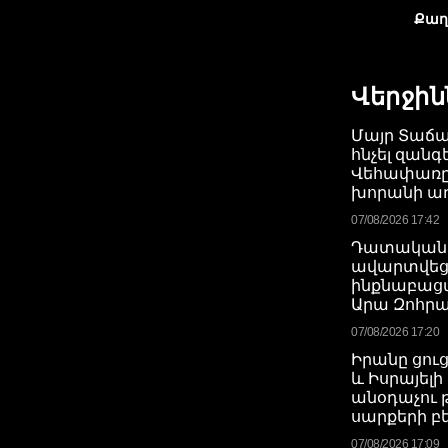
Քաղ
Վերջին
Մայր Տաճա
հնչել զանգ
Վեհափառը 
խորանի ա
07/08/2026 17:42
Դատական 
ավարտվեց
ինքնաբացա
Արա Զոհրա
07/08/2026 17:20
Իրանը ցուց
և Իսրայել
անօդաչու 
սարքերի բ
07/08/2026 17:09