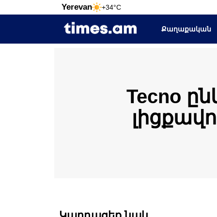
Yerevan
+34°C
Քաղաքական
Tecno ըն
լիցքավո
Կարդացեք նաև