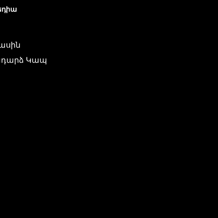
եդիա
մասին
դարձ Կապ