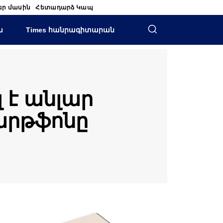
եր մասին
Հետադարձ Կապ
ա
Times հանրագիտարան
լ է անլար
մարթֆոնը