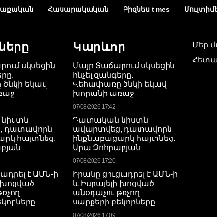
աքական
Հասարակական
Բիզնես times
Մուլտիմ
ները
Կարևոր
Մեր 
Հետա
րում սկսեցին
Մայր Տաճարում սկսեցին
երը.
հնչել զանգերը.
ծնկի եկավ
Վեհափառը ծնկի եկավ
ռաջ
խորանի առաջ
07/08/2026 17:42
նիստն
Դատական նիստն
, դատավորն
ավարտվեց, դատավորն
րկ հայտնեց.
ինքնաբացարկ հայտնեց.
բյան
Արա Զոհրաբյան
07/08/2026 17:20
ադրել է ԱՄՆ-ի
Իրանը ցուցադրել է ԱՄՆ-ի
ի խոցված
և Իսրայելի խոցված
թռչող
անօդաչու թռչող
եկորները
սարքերի բեկորները
07/08/2026 17:09