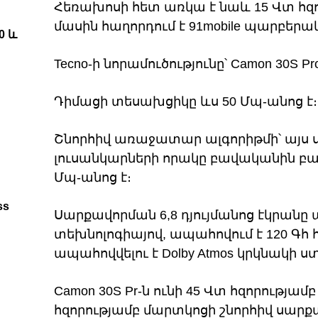
Հեռախոսի հետ առկա է նաև 15 Վտ հզո
մասին հաղորդում է 91mobile պարբերա
0 և
Tecno-ի նորամուծությունը՝ Camon 30S 
Դիմացի տեսախցիկը ևս 50 Մպ-անոց է։
Շնորհիվ առաջատար ալգորիթմի՝ այս
լուսանկարների որակը բավականին բա
Մպ-անոց է։
ss
Սարքավորման 6,8 դյույմանոց էկրան
տեխնոլոգիայով, ապահովում է 120 Գհ
ապահովվելու է Dolby Atmos կրկնակի 
Camon 30S Pr-ն ունի 45 Վտ հզորությամ
հզորությամբ մարտկոցի շնորհիվ սարք