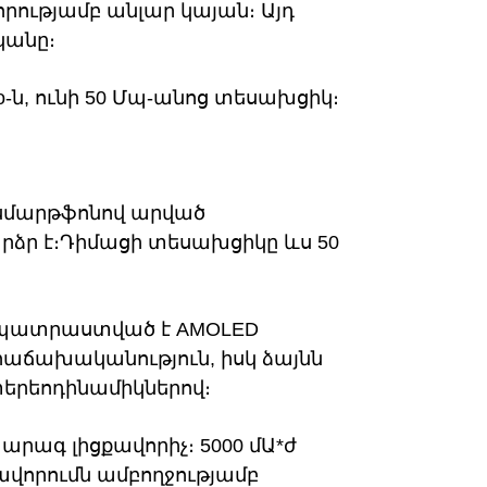
րությամբ անլար կայան։ Այդ
կանը։
Pro-ն, ունի 50 Մպ-անոց տեսախցիկ։
 սմարթֆոնով արված
րձր է։Դիմացի տեսախցիկը ևս 50
ը պատրաստված է AMOLED
 հաճախականություն, իսկ ձայնն
ստերեոդինամիկներով։
բ արագ լիցքավորիչ։ 5000 մԱ*ժ
ավորումն ամբողջությամբ