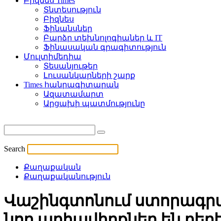
Բիզնես Times
Տնտեսություն
Բիզնես
Ֆինանսներ
Բարձր տեխնոլոգիաներ և IT
Ֆինասական գրագիտություն
Մուլտիմեդիա
Տեսանյութեր
Լուսանկարների շարք
Times հանրագիտարան
Ազատամարտ
Արցախի պատմությունը
Search
Քաղաքական
Քաղաքականություն
Վաշինգտոնում ստորագր
նոր արհավիրքներ են բերե