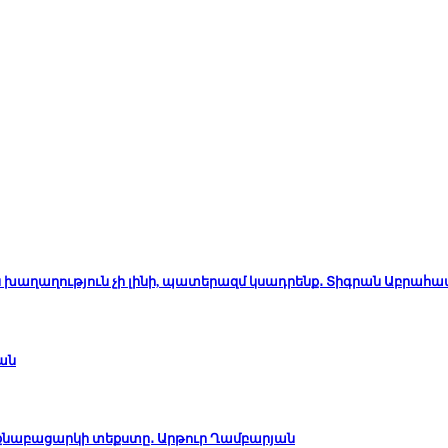
ն խաղաղություն չի լինի, պատերազմ կսադրենք․ Տիգրան Աբրահա
ան
ինքնաբացարկի տեքստը․ Արթուր Ղամբարյան