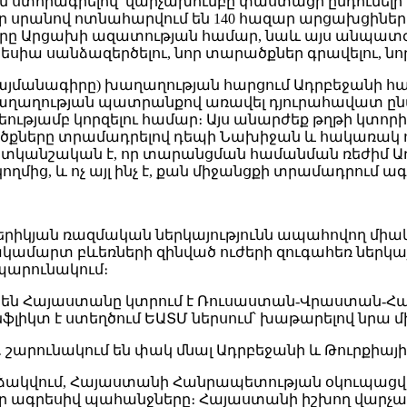
ումն ստորագրելով՝ վարչախումբը փաստացի ընդունել
որ սրանով ոտնահարվում են 140 հազար արցախցիներ
այքարը Արցախի ազատության համար, նաև այս անպա
եսիա սանձազերծելու, նոր տարածքներ գրավելու, նո
յմանագիրը) խաղաղության հարցում Ադրբեջանի համ
խաղաղության պատրանքով առավել դյուրահավատ ընտ
ությամբ կորզելու համար։ Այս անարժեք թղթի կտորի
քները տրամադրելով դեպի Նախիջան և հակառակ ու
տկանշական է, որ տարանցման համանման ռեժիմ Ադ
մից, և ոչ այլ ինչ է, քան միջանցքի տրամադրում ա
րիկյան ռազմական ներկայությունն ապահովող միակ 
ամարտ բևեռների զինված ուժերի զուգահեռ ներկայո
պարունակում։
րեն Հայաստանը կտրում է Ռուսաստան-Վրաստան-
ֆլիկտ է ստեղծում ԵԱՏՄ ներսում՝ խաթարելով նրա
 շարունակում են փակ մնալ Ադրբեջանի և Թուրքիայի
ձակվում, Հայաստանի Հանրապետության օկուպացվա
 իր ագրեսիվ պահանջները։ Հայաստանի իշխող վարչ