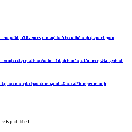
է հայտնել ՀԱԵ շուրջ ստեղծված իրավիճակի վերաբերյալ
ն տալիս մեր դեմ հարձակումների համար․ Մասուդ Փեզեշքիան
անց արտաքին միջամտության․ Քազեմ Ղարիբաբադի
ce is prohibited.