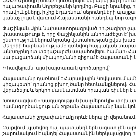
ԵԱՀԿ Մինսկի խումբը լուծարելու վերաբերյալ դիմ
հայաթափումն Ադրբեջանի կողմից։ Բացի նրանից, 
իրավունքները, ի չիք է դառնում սերունդների պ
կանաչ լույս է վառում Հայաստանի հանդեպ նոր ագր
Փաշինյան-Ալիև նախաստորագրված հուշագիրը (պա
փաստաթուղթ է, որը Փաշինյանին անհրաժեշտ է՝ 
ընտրություններում նրանց վստահության քվեն խաբե
Մեղրիի հարևանությամբ գտնվող հայկական տարած
անխոչընդոտ տեղաշարժն ապահովելու համար։ Հա
սա բացարձակ միակողմանի զիջում է Հայաստանի կող
Ի հավելումն, այս խայտառակ գործարքով՝
Հայաստանը դառնում է Հարավային Կովկասում ամե
կիզակետի` դրանից բխող ծանր հետևանքներով։ Հակ
վերածելու և երկրի մասնատման իրական ռիսկեր է 
Խոստացված «խաղաղության խաչմերուկի» փոխա
համագործակցության շղթան։ Հայաստանը նաև կոն
Հայաստանի շրջափակումը որևէ կերպ չի վերանում․
Բաքվում պահվող հայ պատանդներն ազատ չեն ար
շարունակում է պնդել Հայաստանին ներկայացվող