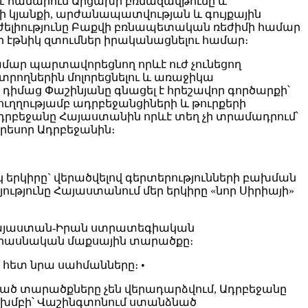
ի է համարում Արցախի բռնազավթումը և
ի կյանքի, արժանապատվության և գույքային
տժելիությունը Բաքվի բռնապետական ռեժիմի համար
ր էթնիկ զտումներ իրականացնելու համար։
ար պարտավորեցնող որևէ ուժ չունեցող
րողներին մոլորեցնելու և առաջիկա
 դիմաց Փաշինյանը գնացել է հրեշավոր գործարքի՝
ղղությամբ ադրբեջանցիների և թուրքերի
րբեջանը Հայաստանին որևէ տեղ չի տրամադրում՝
գրեսոր Ադրբեջանին։
երկիրը` վերածվելով գերտերությունների բախման
ւթյունը Հայաստանում մեր երկիրը «նոր Սիրիայի»
Հայաստան-Իրան ստրատեգիական
 միասնական մաքսային տարածքը։
 հետ նրա սահմանները։ •
ծ տարածքները չեն վերադարձվում, Ադրբեջանը
ախմբի՝ Վաշինգտոնում ստանձնած