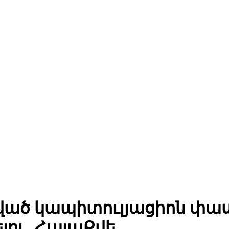
ված կապիտուլյացիոն փ
լու․ ՀայաՔվե