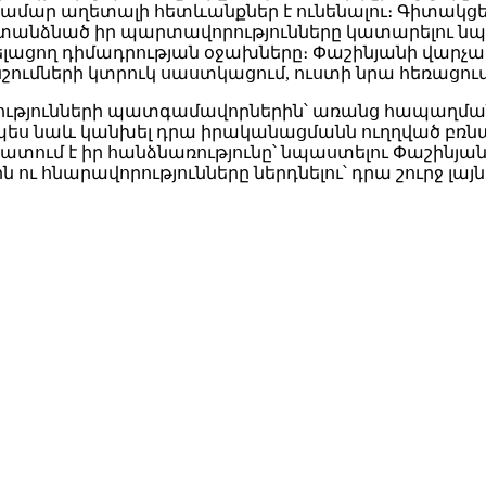
ր աղետալի հետևանքներ է ունենալու։ Գիտակցելով,
ստանձնած իր պարտավորությունները կատարելու նպա
վելացող դիմադրության օջախները։ Փաշինյանի վա
նշումների կտրուկ սաստկացում, ուստի նրա հեռացում
ակցությունների պատգամավորներին՝ առանց հապաղմ
պես նաև կանխել դրա իրականացմանն ուղղված բռնաճ
ում է իր հանձնառությունը՝ նպաստելու Փաշինյա
ւ հնարավորությունները ներդնելու՝ դրա շուրջ լա