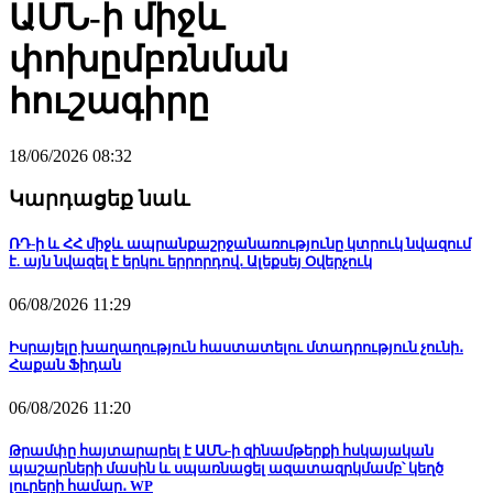
ԱՄՆ-ի միջև
փոխըմբռնման
հուշագիրը
18/06/2026 08:32
Կարդացեք նաև
ՌԴ-ի և ՀՀ միջև ապրանքաշրջանառությունը կտրուկ նվազում
է. այն նվազել է երկու երրորդով․ Ալեքսեյ Օվերչուկ
06/08/2026 11:29
Իսրայելը խաղաղություն հաստատելու մտադրություն չունի․
Հաքան Ֆիդան
06/08/2026 11:20
Թրամփը հայտարարել է ԱՄՆ-ի զինամթերքի հսկայական
պաշարների մասին և սպառնացել ազատազրկմամբ՝ կեղծ
լուրերի համար․ WP