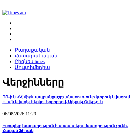
Քաղաքական
Հասարակական
Բիզնես times
Մուլտիմեդիա
Վերջինները
ՌԴ-ի և ՀՀ միջև ապրանքաշրջանառությունը կտրուկ նվազում
է. այն նվազել է երկու երրորդով․ Ալեքսեյ Օվերչուկ
06/08/2026 11:29
Իսրայելը խաղաղություն հաստատելու մտադրություն չունի․
Հաքան Ֆիդան