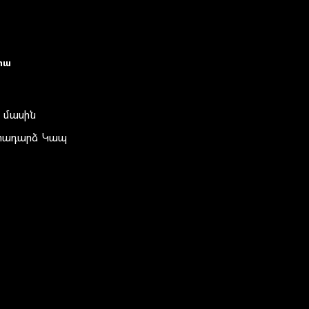
իա
 մասին
տադարձ Կապ