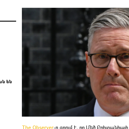
ան են
The Observer
-ը գրում է, որ Մեծ Բրիտանիա