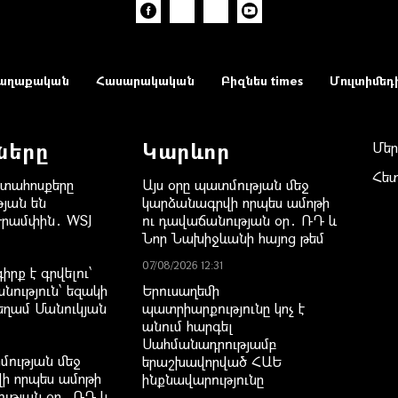
աղաքական
Հասարակական
Բիզնես times
Մուլտիմեդ
ները
Կարևոր
Մեր
Հե
րտահոսքերը
Այս օրը պատմության մեջ
յան են
կարձանագրվի որպես ամոթի
Թրամփին․ WSJ
ու դավաճանության օր․ ՌԴ և
Նոր Նախիջևանի հայոց թեմ
07/08/2026 12:31
րք է գրվելու՝
նություն՝ եզակի
Երուսաղեմի
Գեղամ Մանուկյան
պատրիարքությունը կոչ է
անում հարգել
Սահմանադրությամբ
մության մեջ
երաշխավորված ՀԱԵ
ի որպես ամոթի
ինքնավարությունը
ւթյան օր․ ՌԴ և