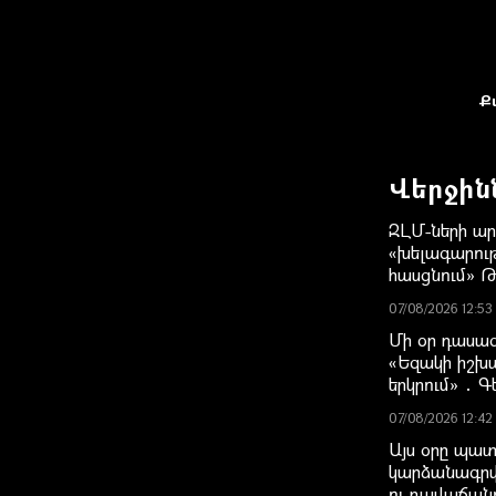
Ք
Վերջին
ԶԼՄ-ների ա
«խելագարութ
հասցնում» 
07/08/2026 12:53
Մի օր դասագի
«Եզակի իշխա
երկրում» ․ 
07/08/2026 12:42
Այս օրը պատ
կարձանագրվ
ու դավաճանո