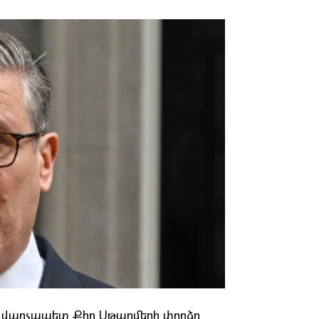
յի վարչապետ Քիր Սթարմերի փորձը