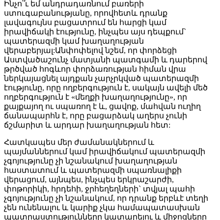
Ինչո՞ւ եմ անդրադառնում բառերի
ստուգաբանությանը, որովհետև դրանք
լավագույնս բացատրում են հարցի կամ
իրավիճակի էությունը, ինչպես այս դեպքում`
պատերազմի կամ խաղաղության
վերաբերյալ:Անփոփելով նշեմ, որ փորձեցի
Աստվածաշունչ մատյանի պատգամի և դարերով
թրծված հոգևոր փորձառության հիման վրա
ներկայացնել այդքան չարչրկված պատերազմի
էությունը, որը ողբերգություն է, սակայն ավելի մեծ
ողբերգություն է «մեղքի խաղաղությունը», որ
քայքայող ու սպառող է և, ցավոք, մահվան ուղիղ
ճանապարհն է, որը բացարձակ աղերս չունի
ճշմարիտ և արդար խաղաղության հետ:
Հատկապես մեր ժամանակներում և
պայմաններում կամ իրավիճակում պատերազմի
չգոյությունը չի նշանակում խաղաղության
հաստատում և պատերազմի սպառնալիքի
վերացում, այնպես, ինչպես երկրաշարժի,
փոթորիկի, հրդեհի, ջրհեղեղների` տվյալ պահի
չգոյությունը չի նշանակում, որ դրանք երբևէ տեղի
չեն ունենալու և կարիք չկա համապատասխան
պատրաստությունները կատարելու և միջոցները