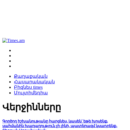
Քաղաքական
Հասարակական
Բիզնես times
Մուլտիմեդիա
Վերջինները
Գործող իշխանությանը հարցնես, կասեն՝ եթե խոսենք,
սահմանին խաղաղություն չի լինի, պատերազմ կսադրենք․