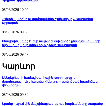
Տիգրան Աբրահամյան
08/08/2026 10:09
«Պիտի պահենք ու պահպանենք Էջմիածինը»․ Զաքարիա
Սրբազան
08/08/2026 09:58
Ինչպիսին պետք է լինի Կաթողիկոսի գործը քննող դատավորի
ինքնաբացարկի տեքստը․ Արթուր Ղամբարյան
08/08/2026 09:47
Կարևոր
Եկեղեցիների համաշխարհային խորհուրդը խոր
մտահոգություն է հայտնել ՀԱԵ շուրջ ստեղծված իրավիճակի
վերաբերյալ
08/08/2026 09:39
Նրանք ուզում էին մեզ զինաթափել, իսկ հարևանները տարածք