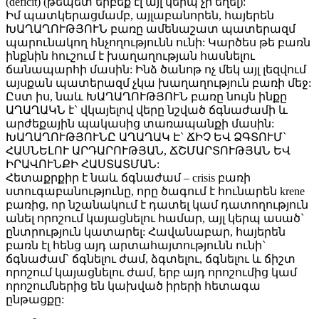
(deficit) (թեպետ երբեք էլ այլ կերպ չի եղել):
Իմ պատկերացմամբ, այլաբանորեն, հայերեն
ԽԱՂԱՂՈՒԹՅՈՒՆ բառը ամենաշատ պատերազմ
պարունակող հնչողությունն ունի: Կարծես թե բառն
ինքնին հուշում է խաղաղության հասնելու
ճանապարհի մասին: Ինձ ծանոթ ոչ մեկ այլ լեզվում
այսքան պատերազմ չկա խաղաղություն բառի մեջ:
Ըստ իս, նաև ԽԱՂԱՂՈՒԹՅՈՒՆ բառը նույն ինքը
ԱՂԱՂԱԿՆ է` վկայելով վերը նշված ճգնաժամի և
արժեքային պակասից տառապանքի մասին:
ԽԱՂԱՂՈՒԹՅՈՒՆԸ ԱՂԱՂԱԿ Է` ՃԻՉ ԵՎ ՁԳՏՈՒՄ`
ՀԱՍՆԵԼՈՒ ԱՐԴԱՐՈՒԹՅԱՆ, ՃՇՄԱՐՏՈՒԹՅԱՆ ԵՎ
ԻՐԱՎՈՒՆՔԻ ՀԱՍՏԱՏՄԱՆ:
Հետաքրքիր է նաև ճգնաժամ – crisis բառի
ստուգաբանությունը, որը ծագում է հունարեն krene
բառից, որ նշանակում է դատել կամ դատողություն
անել որոշում կայացնելու համար, այլ կերպ ասած`
ընտրություն կատարել: Հավանաբար, հայերեն
բառն էլ հենց այդ արտահայտությունն ունի`
ճգնաժամ` ճգնելու ժամ, ձգտելու, ճգնելու և ճիշտ
որոշում կայացնելու ժամ, երբ այդ որոշումից կամ
որոշումներից են կախված իրերի հետագա
ընթացքը: