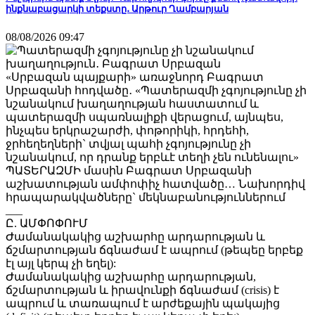
ինքնաբացարկի տեքստը․ Արթուր Ղամբարյան
08/08/2026 09:47
«Սրբազան պայքարի» առաջնորդ Բագրատ
Սրբազանի հոդվածը․ «Պատերազմի չգոյությունը չի
նշանակում խաղաղության հաստատում և
պատերազմի սպառնալիքի վերացում, այնպես,
ինչպես երկրաշարժի, փոթորիկի, հրդեհի,
ջրհեղեղների` տվյալ պահի չգոյությունը չի
նշանակում, որ դրանք երբևէ տեղի չեն ունենալու»
ՊԱՏԵՐԱԶՄԻ մասին Բագրատ Սրբազանի
աշխատության ամփոփիչ հատվածը… Նախորդիվ
հրապարակվածները` մեկնաբանություններում
___
Ը. ԱՄՓՈՓՈՒՄ
Ժամանակակից աշխարհը արդարության և
ճշմարտության ճգնաժամ է ապրում (թեպեը երբեք
էլ այլ կերպ չի եղել):
Ժամանակակից աշխարհը արդարության,
ճշմարտության և իրավունքի ճգնաժամ (crisis) է
ապրում և տառապում է արժեքային պակայից