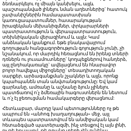
ձեռնարկելու ոչ միայն կանխելու, այլև
պաշտպանված լինելու նման աղետներից` հատուկ
չափանիշներին համապատասխան
կառուցապատումներ, հասարակության
իրազեկման մեխանիզմներ, փրկարարների
պատրաստություն և վերապատրաստություն,
տեխնիկական վերազինում և այլն: Կամ
անձնական կյանքում. եթե բնակավայրում
գողության հանցագործություն գոյություն չունի, չի
նշանակում, որ մարդիկ հեռացնում են իրենց տների
դռներն ու լուսամուտները` կողպեքներով հանդերձ,
այլ ընդհակառակը` ավելացնում են հնարավոր
բոլոր հավելյալ միջոցները` տեսադիտողական
սարքեր, արձագանքման շչակներ և այլն, որոնք
կպահպանեն տան անվտանգությունը: Եվ կամ
գարնանը, ամռանը և աշնանը ձյուն չլինելու
պատճառով ո՛չ ձմեռային հագուստներն են նետում
և ո՛չ էլ ջեռուցման համակարգերը վերացնում:
Հետևաբար, մարդը կամ պետությունները ոչ թե
ապրում են «անհոգ խաղաղության» մեջ, այլ
տևապես պատրաստվում են անմիջական կամ
հետաձգված պատերազմի, ինչ տեսքով էլ այն լինի,
ոչ թե հուսալով, թե դրանք տեղի չեն ունենա,