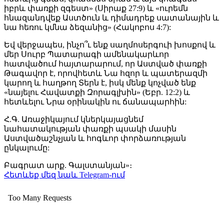
իբրև փառքի զգեստ» (Սիրաք 27:9) և «ուրեմն
հնազանդվեք Աստծուն և դիմադրեք սատանային և
նա հեռու կմնա ձեզանից» (Հակոբոս 4:7):
Եվ վերջապես, ինչո՞ւ ենք սաղմոսերգուի խոսքով և
մեր Սուրբ Պատարագի ամենակարևոր
հատվածում հայտարարում, որ Աստված փառքի
Թագավոր է, որովհետև Նա հզոր և պատերազմի
կարող և հաղթող Տերն է, իսկ մենք կոչված ենք
«նայելու Հավատքի Զորագլխին» (Եբր. 12:2) և
հետևելու Նրա օրինակին ու ճանապարհին:
Հ.Գ. Առաջիկայում կներկայացնեմ
նահատակության փառքի պսակի մասին
Աստվածաշնչյան և հոգևոր փորձառության
ընկալումը:
Բագրատ արք. Գալստանյան»։
Հետևեք մեզ նաև Telegram-ում