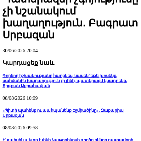
չի նշանակում
խաղաղություն․ Բագրատ
Սրբազան
30/06/2026 20:04
Կարդացեք նաև
Գործող իշխանությանը հարցնես, կասեն՝ եթե խոսենք,
սահմանին խաղաղություն չի լինի, պատերազմ կսադրենք․
Տիգրան Աբրահամյան
08/08/2026 10:09
«Պիտի պահենք ու պահպանենք Էջմիածինը»․ Զաքարիա
Սրբազան
08/08/2026 09:58
Ինչպիսին պետք է լինի Կաթողիկոսի գործը քննող դատավորի