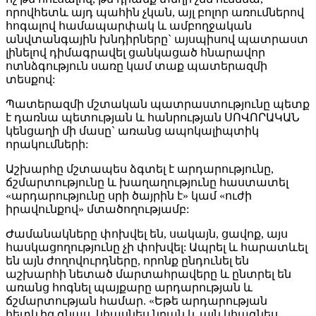
որովհետև այդ պահին չկան, այլ բոլոր առումներով
հոգալով համապարփակ և ամբողջական
անվտանգային խնդիրները` այսպիսով պատրաստ
լինելով դիմագրավել ցանկացած հնարավոր
ոտնձգություն սառը կամ տաք պատերազմի
տեսքով:
Պատերազմի մշտական պատրաստությունը պետք
է դառնա պետության և հանրության ՍՈՎՈՐԱԿԱՆ
կենցաղի մի մասը` առանց ապոկալիպտիկ
որակումների:
Աշխարհը մշտապես ձգտել է արդարությունը,
ճշմարտությունը և խաղաղությունը հաստատել
«արդարությունը սրի ծայրին է» կամ «ուժի
իրավունքով» մտածողությամբ:
Ժամանակները փոխվել են, սակայն, ցավոք, այս
հասկացողությունը չի փոխվել: Ապրել և հարատևել
են այն ժողովուրդները, որոնք ընդունել են
աշխարհի նետած մարտահրավերը և ընտրել են
առանց հոգնել պայքարը արդարության և
ճշմարտության համար. «Եթե արդարության
հետևից գնաս, կհասնես նրան և այն կհագնես