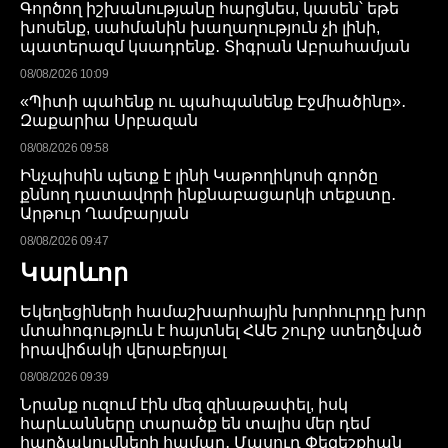
Գործող իշխանությանը հարցնես, կասեն՝ եթե
խոսենք, սահմանին խաղաղություն չի լինի,
պատերազմ կսադրենք․ Տիգրան Աբրահամյան
08/08/2026 10:09
«Պիտի պահենք ու պահպանենք Էջմիածինը»․
Զաքարիա Սրբազան
08/08/2026 09:58
Ինչպիսին պետք է լինի Կաթողիկոսի գործը
քննող դատավորի ինքնաբացարկի տեքստը․
Արթուր Ղամբարյան
08/08/2026 09:47
Կարևոր
Եկեղեցիների համաշխարհային խորհուրդը խոր
մտահոգություն է հայտնել ՀԱԵ շուրջ ստեղծված
իրավիճակի վերաբերյալ
08/08/2026 09:39
Նրանք ուզում էին մեզ զինաթափել, իսկ
հարևանները տարածք են տալիս մեր դեմ
հարձակումների համար․ Մասուդ Փեզեշքիան