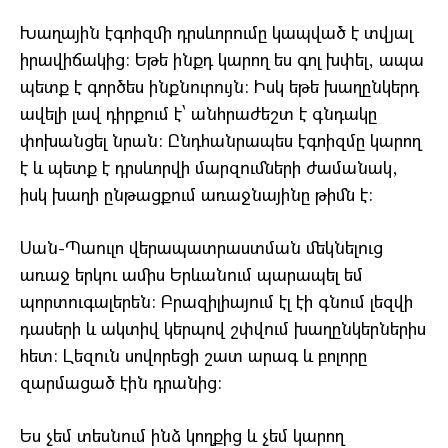
Խաղային էգոիզմի դրսևորումը կապված է տվյալ
իրավիճակից: Եթե ինքդ կարող ես գոլ խփել, ապա
պետք է գործես ինքնուրույն: Իսկ եթե խաղընկերդ
ավելի լավ դիրքում է՝ անհրաժեշտ է գնդակը
փոխանցել նրան: Ընդհանրապես էգոիզմը կարող
է և պետք է դրսևորվի մարզումների ժամանակ,
իսկ խաղի ընթացքում առաջնայինը թիմն է:
Սան-Պաուլո վերապատրաստման մեկնելուց
առաջ երկու ամիս Երևանում պարապել եմ
պորտուգալերեն: Բրազիլիայում էլ էի գնում լեզվի
դասերի և ակտիվ կերպով շփվում խաղընկերներիս
հետ: Լեզուն սովորեցի շատ արագ և բոլորը
զարմացած էին դրանից:
Ես չեմ տեսնում ինձ կողքից և չեմ կարող