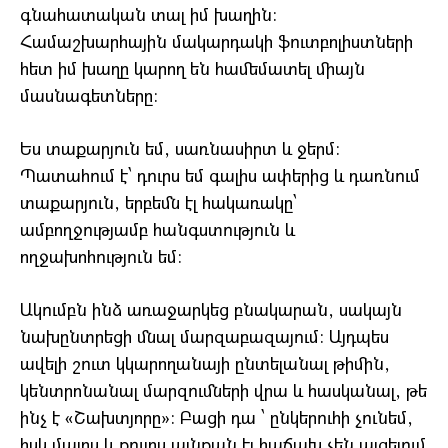
գնահատական տալ իմ խաղին:
Համաշխարհային մակարդակի ֆուտբոլիստների
հետ իմ խաղը կարող են համեմատել միայն
մասնագետները:
Ես տաքարյուն եմ, սառնասիրտ և ջերմ:
Պատահում է՝ դուրս եմ գալիս ափերից և դառնում
տաքարյուն, երբեմն էլ հակառակը՝
ամբողջությամբ հանգստություն և
ողջախոհություն եմ:
Ակումբն ինձ առաջարկեց բնակարան, սակայն
նախընտրեցի մնալ մարզաբազայում: Այդպես
ավելի շուտ կկարողանայի ընտելանալ թիմին,
կենտրոնանալ մարզումների վրա և հասկանալ, թե
ինչ է «Շախտյորը»: Բացի դա ՝ ընկերուհի չունեմ,
իսկ մայրս և քույրս այնքան էլ հաճախ չեն այցելում