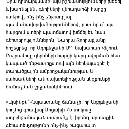
Նրա դիտարկմամբ՝ այս իշխանությունները խճճել
և խառնել են, գերիների վերադարձի հարցը
ստերով, ինչ-ինչ ենթադրյալ
պայմանավորվածություններով, ըստ նրա՝ այս
հարցում ստերի պատճառով խճճել են նաև
գերտերություններին։ Նաիրա Զոհրաբյանը
հիշեցրեց, որ Ադրբեջանի ԱԳ նախարար Ջեյհուն
Բայրամովը գերիների հարցի կարգավորման հետ
կապված ենթատեքստով այն ներկայացրել է
տարածքային ամբողջականության և
սահմանների անխախտելիության սկզբունքի
ճանաչման շրջանակներում։
«Այսինքն՝ Հայաստանը ճանաչի, որ Ադրբեջանի
կողմից գրավյալ Արցախի 75 տոկոսը
ադրբեջանական տարածք է, իրենց արտաքին
գերատեսչությունը ինչ-ինչ բացահայտ