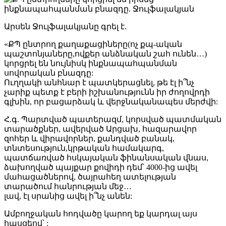
Արսեն Ջուլֆալակյանը գրել է.
«ՔՊ ընտրող քաղաքացիները(ոչ քպ-ական
պաշտոնյաները,ովքեր անձնական շահ ունեն…)
կորցրել են նույնիսկ ինքնապահպանման
սովորական բնազդը:
Ուղղակի անհնար է պատկերացնել, թե էլ ի՞նչ
չարիք պետք է բերի իշխանությունն իր ժողովրդի
գլխին, որ բացարձակ և վերջնականապես մերժվի:
Հ.գ. Պարտված պատերազմ, կորսված պատմական
տարածքներ, ավերված Արցախ, հազարավոր
զոհեր և վիրավորներ, քանդված բանակ,
տնտեսություն,կրթական համակարգ,
պատճառված հսկայական ֆինանսական վնաս,
ձախողված պայքար քովիդի դեմ՝ 4000-ից ավել
մահացածներով, ծայրահեղ ատելության
տարածում հանրության մեջ…
լավ, էլ սրանից ավել ի՞նչ անեն:
Ամբողջական հոդվածը կարող եք կարդալ այս
հասցեով՝ :