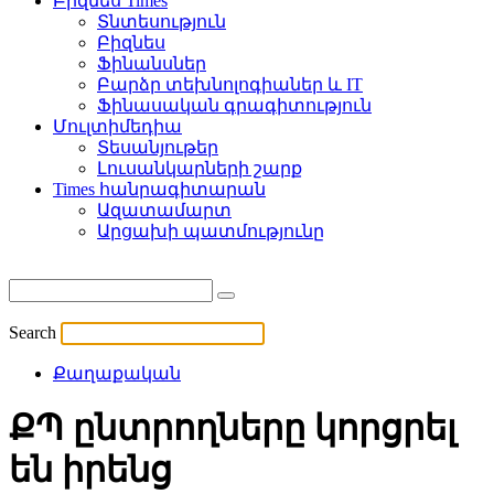
Բիզնես Times
Տնտեսություն
Բիզնես
Ֆինանսներ
Բարձր տեխնոլոգիաներ և IT
Ֆինասական գրագիտություն
Մուլտիմեդիա
Տեսանյութեր
Լուսանկարների շարք
Times հանրագիտարան
Ազատամարտ
Արցախի պատմությունը
Search
Քաղաքական
ՔՊ ընտրողները կորցրել
են իրենց